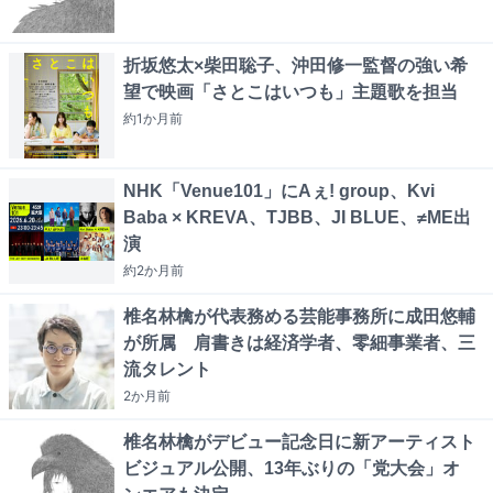
折坂悠太×柴田聡子、沖田修一監督の強い希
望で映画「さとこはいつも」主題歌を担当
約1か月
前
NHK「Venue101」にAぇ! group、Kvi
Baba × KREVA、TJBB、JI BLUE、≠ME出
演
約2か月
前
椎名林檎が代表務める芸能事務所に成田悠輔
が所属 肩書きは経済学者、零細事業者、三
流タレント
2か月
前
椎名林檎がデビュー記念日に新アーティスト
ビジュアル公開、13年ぶりの「党大会」オ