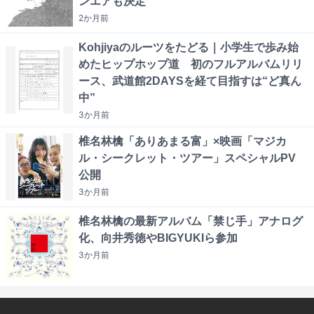
ンエアも決定
2か月
前
Kohjiyaのルーツをたどる｜小学生で歩み始
めたヒップホップ道 初のフルアルバムリリ
ース、武道館2DAYSを経て目指すは“ど真ん
中”
3か月
前
椎名林檎「ありあまる富」×映画「マジカ
ル・シークレット・ツアー」スペシャルPV
公開
3か月
前
椎名林檎の最新アルバム「禁じ手」アナログ
化、向井秀徳やBIGYUKIら参加
3か月
前