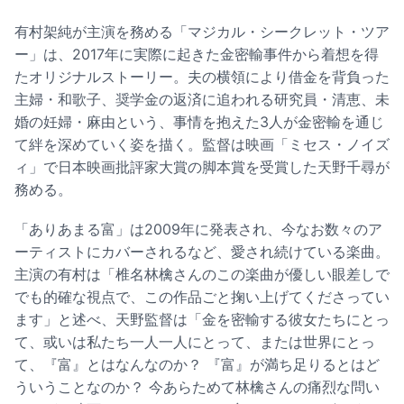
有村架純が主演を務める「マジカル・シークレット・ツア
ー」は、2017年に実際に起きた金密輸事件から着想を得
たオリジナルストーリー。夫の横領により借金を背負った
主婦・和歌子、奨学金の返済に追われる研究員・清恵、未
婚の妊婦・麻由という、事情を抱えた3人が金密輸を通じ
て絆を深めていく姿を描く。監督は映画「ミセス・ノイズ
ィ」で日本映画批評家大賞の脚本賞を受賞した天野千尋が
務める。
「ありあまる富」は2009年に発表され、今なお数々のア
ーティストにカバーされるなど、愛され続けている楽曲。
主演の有村は「椎名林檎さんのこの楽曲が優しい眼差しで
でも的確な視点で、この作品ごと掬い上げてくださってい
ます」と述べ、天野監督は「金を密輸する彼女たちにとっ
て、或いは私たち一人一人にとって、または世界にとっ
て、『富』とはなんなのか？ 『富』が満ち足りるとはど
ういうことなのか？ 今あらためて林檎さんの痛烈な問い