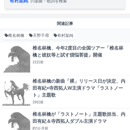
有村架純
の楽曲・歌詞を検索
関連記事
椎名林檎
天野千尋
有村架純
椎名林檎、今年2度目の全国ツアー「椎名林
檎と彼奴等と試す煩悩菩提」開催
22日
前
椎名林檎の新曲「裸」リリース日が決定、内
田有紀×寺西拓人W主演ドラマ「ラストノー
ト」主題歌
29日
前
椎名林檎が「ラストノート」主題歌担当、内
田有紀＆寺西拓人ダブル主演ドラマ
約1か月
前