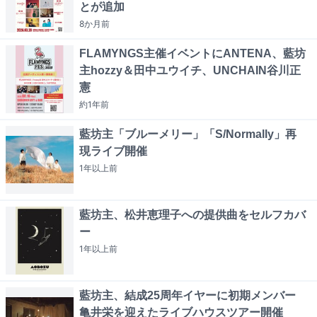
とが追加
8か月
前
FLAMYNGS主催イベントにANTENA、藍坊
主hozzy＆田中ユウイチ、UNCHAIN谷川正
憲
約1年
前
藍坊主「ブルーメリー」「S/Normally」再
現ライブ開催
1年以上
前
藍坊主、松井恵理子への提供曲をセルフカバ
ー
1年以上
前
藍坊主、結成25周年イヤーに初期メンバー
亀井栄を迎えたライブハウスツアー開催