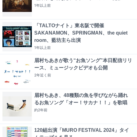
1年以上
前
「TALTOナイト」東名阪で開催
SAKANAMON、SPRINGMAN、the quiet
room、藍坊主ら出演
1年以上
前
眉村ちあきが歌う“お魚ソング”本日配信リリ
ース、ミュージックビデオも公開
2年近く
前
眉村ちあき、48種類の魚を学びながら踊れ
るお魚ソング「オー！サカナ！！」を歌唱
約2年
前
120組出演「MURO FESTIVAL 2024」タイ