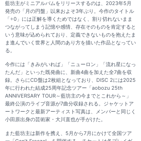
藍坊主がミニアルバムをリリースするのは、2023年5月
発売の「月の円盤」以来およそ3年ぶり。今作のタイトル
「÷0」には正解を導くためではなく、割り切れないまま
つながってしまう記憶や感情、存在そのものを肯定すると
いう意味が込められており、定義できないものを抱えたま
ま進んでいく世界と人間のあり方を描いた作品となってい
る。
今作には「きみがいれば」「ニューロン」「流れ星になっ
たんだ」といった既発曲に、新曲4曲を加えた全7曲を収
録。さらにCD盤は2枚組となっており、DISC 2には2025
年に行われた結成25周年記念ツアー「aobozu 25th
ANNIVERSARY TOUR～藍坊主の今までとこれから～」
最終公演のライブ音源が7曲分収録される。ジャケットア
ートワークと最新アーティスト写真は、メンバーと同じく
小田原出身の芸術家・大川直也が手がけた。
また藍坊主は新作を携え、5月から7月にかけて全国ツア