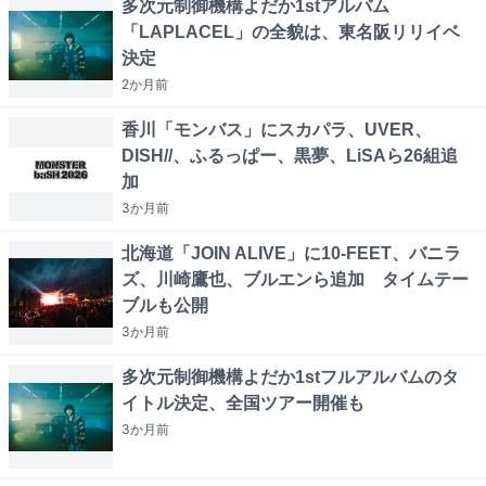
多次元制御機構よだか1stアルバム
「LAPLACEL」の全貌は、東名阪リリイベ
決定
2か月
前
香川「モンバス」にスカパラ、UVER、
DISH//、ふるっぱー、黒夢、LiSAら26組追
加
3か月
前
北海道「JOIN ALIVE」に10-FEET、バニラ
ズ、川崎鷹也、ブルエンら追加 タイムテー
ブルも公開
3か月
前
多次元制御機構よだか1stフルアルバムのタ
イトル決定、全国ツアー開催も
3か月
前