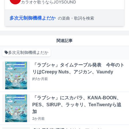
カラオケ歌うならJOYSOUND
多次元制御機構よだか
の楽曲・歌詞を検索
関連記事
多次元制御機構よだか
「ラブシャ」タイムテーブル発表 今年のト
リはCreepy Nuts、アジカン、Vaundy
約1か月
前
「ラブシャ」にスカパラ、KANA-BOON、
PES、SIRUP、ラッキリ、TenTwentyら追
加
2か月
前