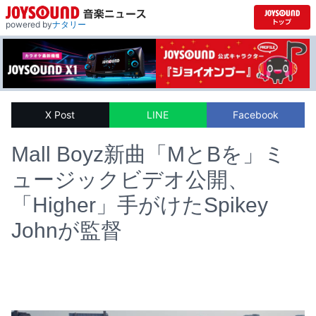
powered by
ナタリー
X Post
LINE
Facebook
Mall Boyz新曲「MとBを」ミ
ュージックビデオ公開、
「Higher」手がけたSpikey
Johnが監督