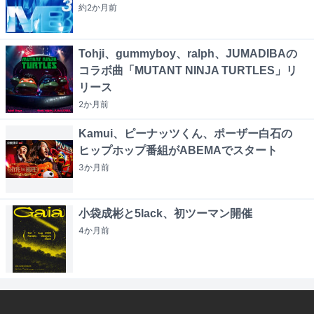
約2か月
前
Tohji、gummyboy、ralph、JUMADIBAの
コラボ曲「MUTANT NINJA TURTLES」リ
リース
2か月
前
Kamui、ピーナッツくん、ポーザー白石の
ヒップホップ番組がABEMAでスタート
3か月
前
小袋成彬と5lack、初ツーマン開催
4か月
前