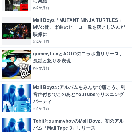
に集結
約2か月
前
Mall Boyz「MUTANT NINJA TURTLES」
MV公開、楽曲のヒーロー像を落とし込んだ
映像に
約2か月
前
gummyboyとAOTOのコラボ曲リリース、
孤独と怒りを表現
約2か月
前
Mall Boyzのアルバムをみんなで聴こう、副
音声付きでこのあとYouTubeでリスニング
パーティ
約2か月
前
TohjiとgummyboyのMall Boyz、初のアル
バム「Mall Tape 3」リリース