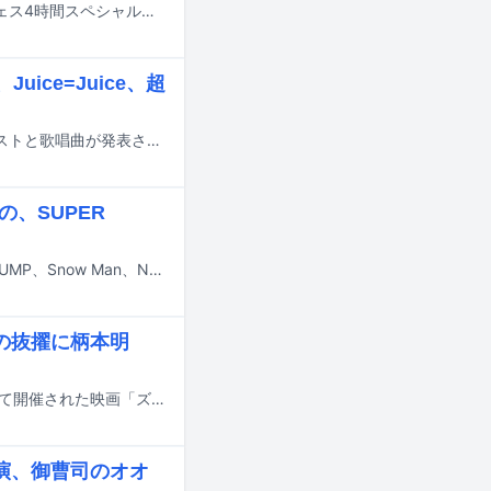
本日3月30日にTBS系でオンエアされる音楽番組「CDTVライブ！ライブ！春フェス4時間スペシャル」のタイムテーブルが発表された。
uice=Juice、超
3月30日にTBS系でオンエアされる「CDTVライブ！ライブ！」の出演アーティストと歌唱曲が発表された。
みの、SUPER
2月2日19:00からTBS系で放送される「CDTVライブ！ライブ！」にHey! Say! JUMP、Snow Man、Number_i、SUPER BEAVER、ふみの、Dream Ami、AKB48、こっちのけんとが出演する。
の抜擢に柄本明
山田涼介（Hey! Say! JUMP）、Dream Amiらが本日11月25日に東京・増上寺にて開催された映画「ズートピア2」の「ZOOJOJI大ヒット祈願イベント」に登壇した。
演、御曹司のオオ