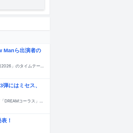
w Manら出演者の
明日7月18日にTBS系で8時間にわたって放送される夏の大型音楽特番「音楽の日2026」のタイムテーブルが発表された。
3弾にはミセス、
7月18日にオンエアされるTBS系の夏の大型音楽特番「音楽の日2026」の新企画「DREAMコーラス」の詳細と、出演アーティスト第3弾が発表された。
発表！