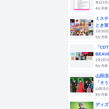
4か月
前
ミスチル
とき宣
5か月
前
「CDT
BEAV
6か月
前
山田涼
「そう
9か月
前
ディズ