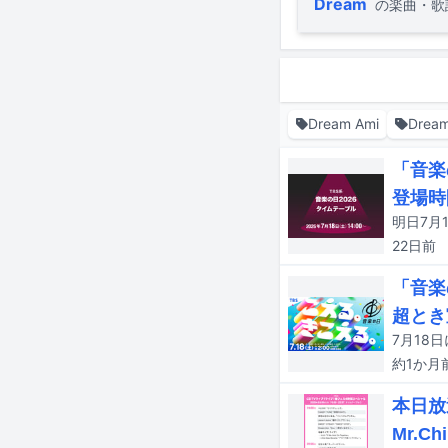
Dream
の楽曲・歌
Dream Ami
Drea
「音楽
登場時
22日
前
「音楽
超とき
約1か月
本日放
Mr.C