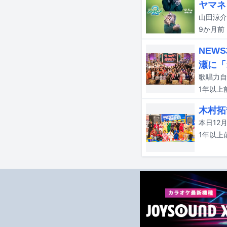
ヤマネ
9か月
前
NEW
瀬に「
1年以上
木村拓
1年以上