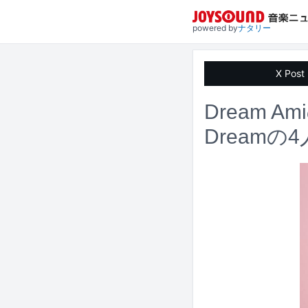
powered by
ナタリー
X Post
Dream
Dream