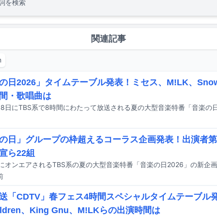
詞を検索
関連記事
m
の日2026」タイムテーブル発表！ミセス、M!LK、Sno
間・歌唱曲は
の日」グループの枠超えるコーラス企画発表！出演者第
宣ら22組
前
送「CDTV」春フェス4時間スペシャルタイムテーブル
hildren、King Gnu、M!LKらの出演時間は