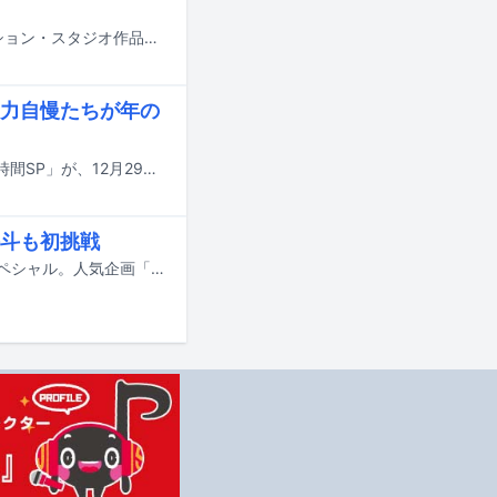
山田涼介（Hey! Say! JUMP）が、12月5日に公開されるディズニー・アニメーション・スタジオ作品「ズートピア2」日本版に声優として出演する。
唱力自慢たちが年の
歌唱力自慢の芸能人が出演する合唱バトル番組「オールスター合唱バトル年末3時間SP」が、12月29日19:00から3時間にわたり放送される。
斗も初挑戦
本日12月20日にTBS系で放送の「それSnow Manにやらせて下さい」は3時間スペシャル。人気企画「ダンスノ完コピレボリューション」に木村拓哉らが登場する。