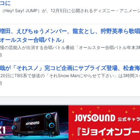
コに
S増田、えびちゅうメンバー、龍玄とし、狩野英孝ら歌
オールスター合唱バトル」
前
哉が「それスノ」完コピ企画にサプライズ登場、松倉海
前