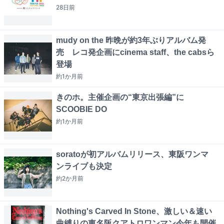
28日
前
mudy on the 昨晩が約3年ぶりアルバム発
売 レコ発企画にcinema staff、the cabsら
登場
約1か月
前
きのホ。主催企画の“東京出張編”に
SCOOBIE DO
約1か月
前
soratoが初アルバムリリース、東阪ワンマ
ンライブも決定
約2か月
前
Nothing's Carved In Stone、激しい＆速い
曲縛りの東名阪クアトロワンマン今年も開催