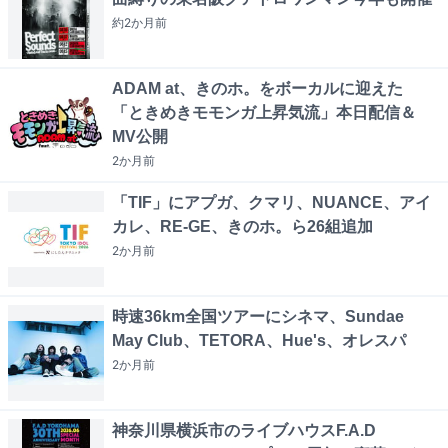
約2か月
前
ADAM at、きのホ。をボーカルに迎えた
「ときめきモモンガ上昇気流」本日配信＆
MV公開
2か月
前
「TIF」にアプガ、クマリ、NUANCE、アイ
カレ、RE-GE、きのホ。ら26組追加
2か月
前
時速36km全国ツアーにシネマ、Sundae
May Club、TETORA、Hue's、オレスパ
2か月
前
神奈川県横浜市のライブハウスF.A.D