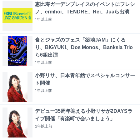
恵比寿ガーデンプレイスのイベントにフレシ
ノ、ermhoi、TENDRE、Rei、Juaら出演
1年以上
前
食とジャズのフェス「築地JAM」にくる
り、BIGYUKI、Dos Monos、Banksia Trio
ら6組出演
1年以上
前
小野リサ、日本青年館でスペシャルコンサー
ト開催
1年以上
前
デビュー35周年迎える小野リサが2DAYSラ
イブ開催「有楽町で会いましょう」
2年以上
前