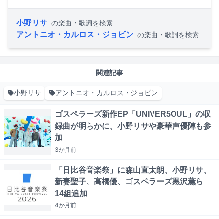
小野リサ
の楽曲・歌詞を検索
アントニオ・カルロス・ジョビン
の楽曲・歌詞を検索
関連記事
小野リサ
アントニオ・カルロス・ジョビン
ゴスペラーズ新作EP「UNIVER5OUL」の収
録曲が明らかに、小野リサや豪華声優陣も参
加
3か月
前
「日比谷音楽祭」に森山直太朗、小野リサ、
新妻聖子、高橋優、ゴスペラーズ黒沢薫ら
14組追加
4か月
前