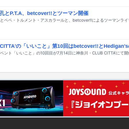
とP.T.A、betcover!!とツーマン開催
 CITTA'の「いいこと」第10回はbetcover!!とHediga
ベント「いいこと」の10回目が7月14日に神奈川・CLUB CITTA'にて