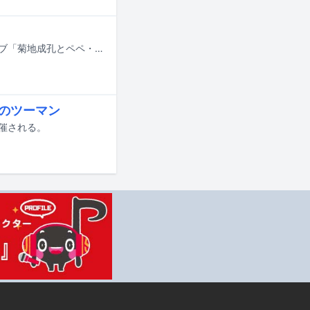
菊地成孔とペペ・トルメント・アスカラールと、betcover!!によるツーマンライブ「菊地成孔とペペ・トルメント・アスカラールとbetcover!!」が7月27日に東京・WWW Xで開催される。
n'sのツーマン
開催される。