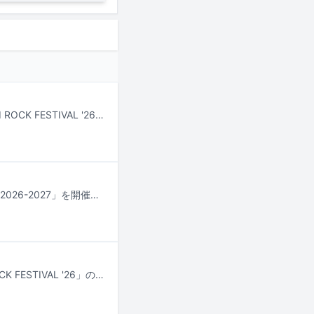
7月24日から26日まで新潟・苗場スキー場で行われる野外フェスティバル「FUJI ROCK FESTIVAL '26」より、Amazon Musicアプリ、Prime Video、Twitchでライブ配信されるアーティストとタイムテーブルがフェスの公式サイトにて公開された。
OGRE YOU ASSHOLEが9月よりワンマンツアー「OGRE YOU ASSHOLE TOUR 2026-2027」を開催する。
7月24日から26日まで新潟・苗場スキー場で行われる野外音楽フェス「FUJI ROCK FESTIVAL '26」のタイムテーブルが公開された。