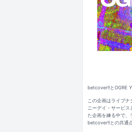
betcover!!とO
この企画はライブナ
ニーデイ・サービスと熱
た企画を練る中で、ラ
betcover!!と