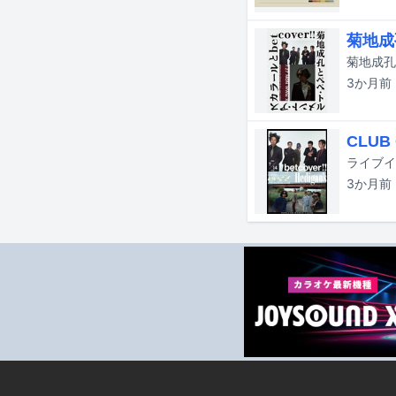
菊地成孔
3か月
前
CLUB
ライブイ
3か月
前