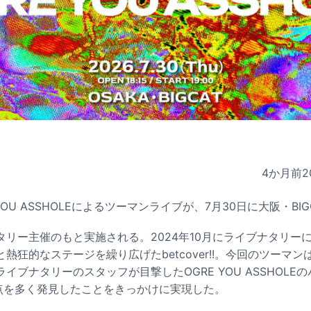
4か月前
2
GRE YOU ASSHOLEによるツーマンライブが、7月30日に大阪・B
タリー主催のもと実施される。2024年10月にライブナタリー
狂的なステージを繰り広げたbetcover!!。今回のツーマンはbe
イブナタリーのスタッフが目撃したOGRE YOU ASSHOLE
の共通点を多く発見したことをきっかけに実現した。