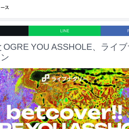
LINE
r!!とOGRE YOU ASSHOLE、
マン