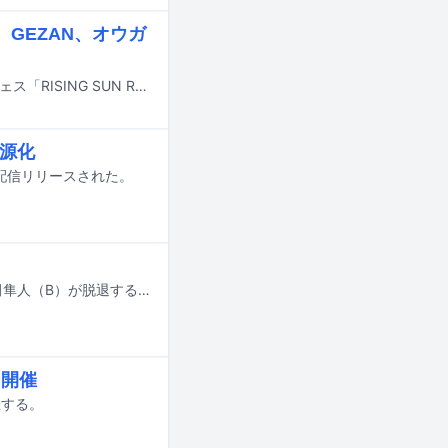
GEZAN、オウガ
8月14日と15日に北海道・石狩湾新港樽川ふ頭横野外特設ステージで行われるフェス「RISING SUN ROCK FESTIVAL 2026 in EZO」の出演アーティスト第4弾が発表された。
音源化
4日に配信リリースされた。
柳瀬二郎（Vo, G）率いるロックバンド・betcover!!からファルコンマンこと吉田隼人（B）が脱退することが発表された。
ン開催
催する。