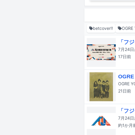
betcover!!
OGRE 
「フジ
17日
前
OGR
21日
前
「フジ
約1か月