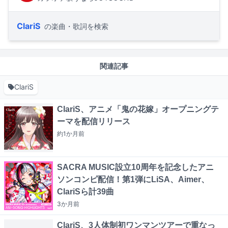
ClariS
の楽曲・歌詞を検索
関連記事
ClariS
ClariS、アニメ「鬼の花嫁」オープニングテ
ーマを配信リリース
約1か月
前
SACRA MUSIC設立10周年を記念したアニ
ソンコンピ配信！第1弾にLiSA、Aimer、
ClariSら計39曲
3か月
前
ClariS、3人体制初ワンマンツアーで重なっ