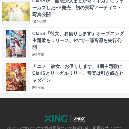
ClariSが「魔法少女まどか☆マギカ」にフォ
ーカスしたEP発売、初の実写アーティスト
写真公開
10か月
前
ClariS「彼女、お借りします」オープニング
主題歌をリリース、PVで一部音源を先行公
開
約1年
前
アニメ「彼女、お借りします」4期主題歌に
ClariSとリーガルリリー、音楽は引き続きヒ
ャダイン
約1年
前
当サイトのすべての文章や画像などの無断転載・引用を禁じます。