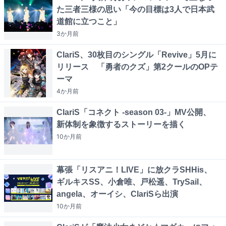
た三者三様の思い「今の目標は3人で日本武
道館に立つこと」
3か月
前
ClariS、30枚目のシングル「Revive」5月に
リリース 「勇者のクズ」第2クールのOPテ
ーマ
4か月
前
ClariS「コネクト -season 03-」MV公開、
新体制を象徴するストーリーを描く
10か月
前
幕張「リスアニ！LIVE」に放クラSHHis、
ギルキスSS、小倉唯、戸松遥、TrySail、
angela、オーイシ、ClariSら出演
10か月
前