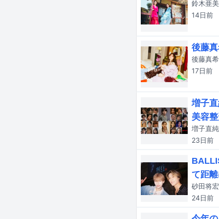
14日
前
後藤真
17日
前
増子直
美容整
23日
前
BAL
て距離
24日
前
今年の