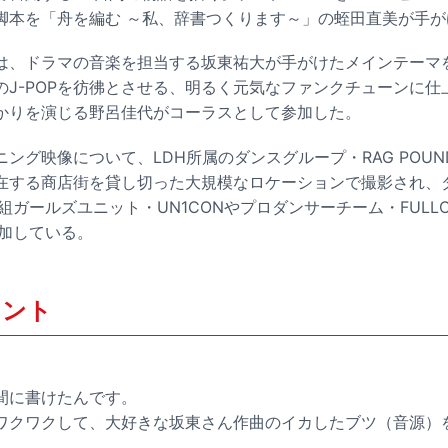
脚本を「舟を編む ～私、辞書つくります～」の蛭田直美が手が
は、ドラマの音楽を担当する坂東祐大が手がけたメインテーマ
のJ-POPを彷彿とさせる、明るく元気なファンクチューンに仕
かりを演じる野呂佳代がコーラスとして参加した。
ング映像について、LDH所属のダンスグループ・RAG POU
在する商店街を貸し切った大規模なロケーションで撮影され、ダ
組ガールズユニット・UN1CONやプロダンサーチーム・FULLCAS
参加している。
メント
間に書けたんです。
ワクワクして、大好きな坂東さん作曲のイカしたブツ（音源）