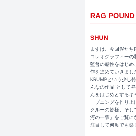
RAG POUN
SHUN
まずは、今回僕たちR
コレオグラフィーの制
監督の感性をはじめ
作を進めていきまし
KRUMPという少
んなの作品”として
んをはじめとするキ
ープニングを作り上
クルーの皆様、そし
河の一票」をご覧に
注目して何度でも楽