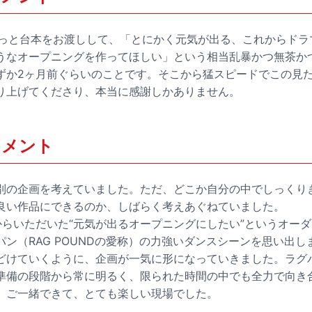
サっと台本をお渡しして、「とにかく元気が出る、これからドラ
うなオープニングを作ってほしい」という相当乱暴かつ無茶か
ずか2ヶ月前ぐらいのことです。そこから猛スピードでこの見
り上げてくださり、本当に感謝しかありません。
 コメント
別の企画を考えていました。ただ、どこか自分の中でしっくり
良い作品にできるのか、しばらく考えあぐねていました。
からいただいた“元気が出るオープニングにしたい”というオー
ン（RAG POUNDの愛称）の力強いダンスシーンを思い出し
どけていくように、企画が一気に形になっていきました。ラグ
準備の段階から常に明るく、限られた時間の中でも全力で向き
。ご一緒できて、とても楽しい現場でした。