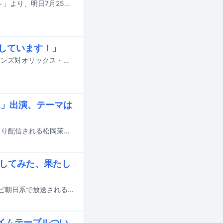
鈴木亜美と後藤真希によるツアー「鈴木と後藤のふたり旅 2026 ～LIVE SHOW～」より、明日7月25日に行われる大阪・グランフロント大阪 ナレッジシアター公演の第2部の模様が、動画配信サービス・Chikemooで独占配信される。
キしています！」
後藤真希が8月7日に千葉・ZOZOマリンスタジアムで行われる千葉ロッテマリーンズ対オリックス・バファローズ戦のセレモニアルピッチに登板する。
ム」出演、テーマは
増子直純（怒髪天）、渡辺大知（黒猫CHELSEA）、シシド・カフカが9月17日より配信される松岡茉優主演、仲里依紗共演のNetflixシリーズ「ダウンタイム」に出演する。
りにしてみた、果たし
砂田将宏（BALLISTIK BOYZ）とYU（NEXZ）が本日7月14日、21日深夜にテレビ朝日系で放送される番組「初対面観察～推しと推しをハコに入れてみた。～」にゲスト出演する。
タイムテーブルつい