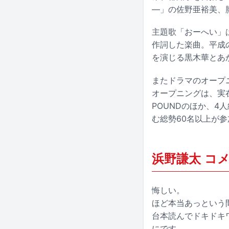
―」の佐野亜裕美、
主題歌「おーへい」
作詞した楽曲。平成
を演じる黒木華とあ
またドラマのオープニ
オープニングは、実
POUNDのほか、4人
む総勢60名以上が
浜野謙太 コ
悔しい。
ほど本当あっという
台本読んでドキドキ
にです。