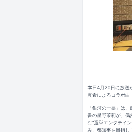
本日4月20日に放
真希によるコラボ曲
「銀河の一票」は、
書の星野茉莉が、偶
む“選挙エンタテイ
み、都知事を目指し