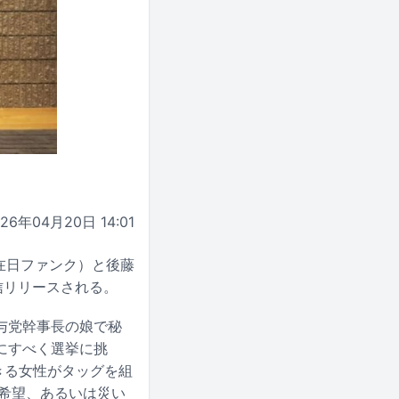
026年04月20日 14:01
在日ファンク）と後藤
信リリースされる。
与党幹事長の娘で秘
にすべく選挙に挑
きる女性がタッグを組
希望、あるいは災い