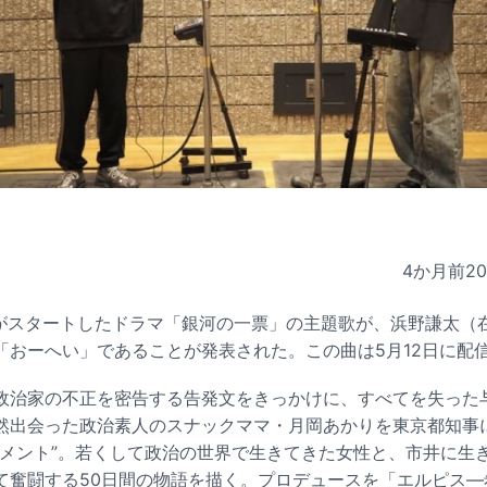
4か月前
2
送がスタートしたドラマ「銀河の一票」の主題歌が、浜野謙太（
「おーへい」であることが発表された。この曲は5月12日に配
政治家の不正を密告する告発文をきっかけに、すべてを失った
然出会った政治素人のスナックママ・月岡あかりを東京都知事
ンメント”。若くして政治の世界で生きてきた女性と、市井に生
て奮闘する50日間の物語を描く。プロデュースを「エルピス―