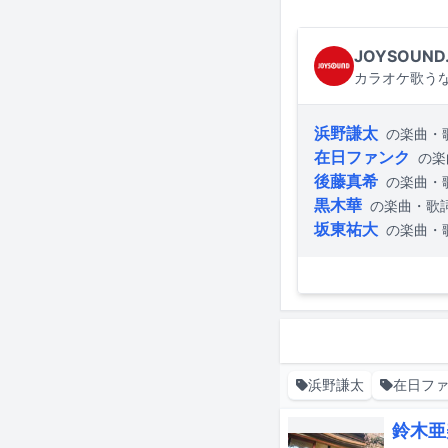
JOYSOUND
カラオケ歌うな
浜野謙太
の楽曲・
在日ファンク
の楽
後藤真希
の楽曲・
黒木華
の楽曲・歌
坂東祐大
の楽曲・
浜野謙太
在日フ
鈴木亜