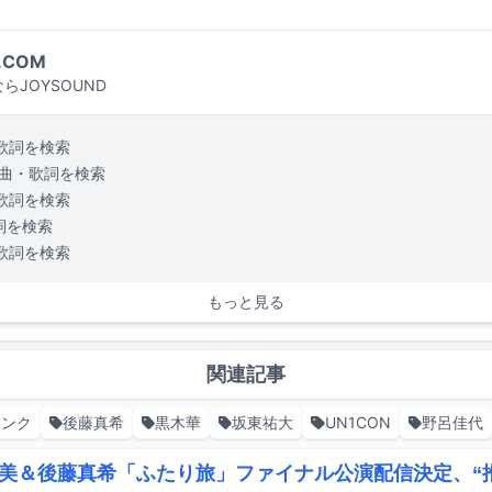
.COM
らJOYSOUND
歌詞を検索
曲・歌詞を検索
歌詞を検索
詞を検索
歌詞を検索
もっと見る
関連記事
ァンク
後藤真希
黒木華
坂東祐大
UN1CON
野呂佳代
美＆後藤真希「ふたり旅」ファイナル公演配信決定、“