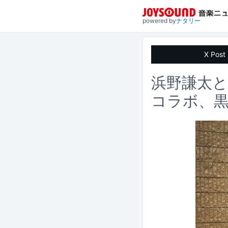
powered by
ナタリー
X Post
浜野謙太
コラボ、