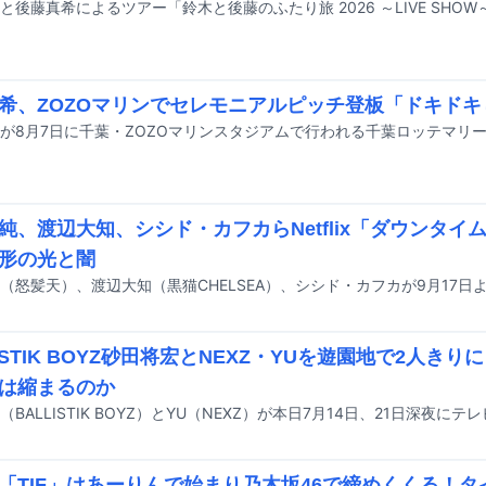
希、ZOZOマリンでセレモニアルピッチ登板「ドキド
純、渡辺大知、シシド・カフカらNetflix「ダウンタイ
形の光と闇
LISTIK BOYZ砂田将宏とNEXZ・YUを遊園地で2人き
は縮まるのか
「TIF」はあーりんで始まり乃木坂46で締めくくる！