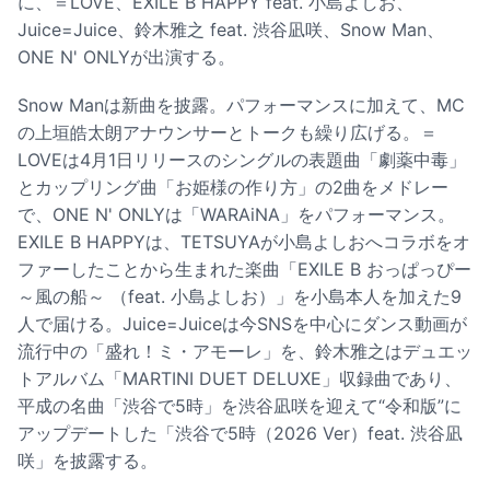
に、＝LOVE、EXILE B HAPPY feat. 小島よしお、
Juice=Juice、鈴木雅之 feat. 渋谷凪咲、Snow Man、
ONE N' ONLYが出演する。
Snow Manは新曲を披露。パフォーマンスに加えて、MC
の上垣皓太朗アナウンサーとトークも繰り広げる。＝
LOVEは4月1日リリースのシングルの表題曲「劇薬中毒」
とカップリング曲「お姫様の作り方」の2曲をメドレー
で、ONE N' ONLYは「WARAiNA」をパフォーマンス。
EXILE B HAPPYは、TETSUYAが小島よしおへコラボをオ
ファーしたことから生まれた楽曲「EXILE B おっぱっぴー
～風の船～ （feat. 小島よしお）」を小島本人を加えた9
人で届ける。Juice=Juiceは今SNSを中心にダンス動画が
流行中の「盛れ！ミ・アモーレ」を、鈴木雅之はデュエッ
トアルバム「MARTINI DUET DELUXE」収録曲であり、
平成の名曲「渋谷で5時」を渋谷凪咲を迎えて“令和版”に
アップデートした「渋谷で5時（2026 Ver）feat. 渋谷凪
咲」を披露する。