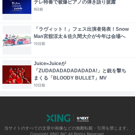
テレ特番で被爆ピアノの弾き語り披露
9日
前
「ラヴィット！」フェス出演者発表！Snow
Man宮舘涼太＆佐久間大介が今年は会場へ
10日
前
Juice=Juiceが
「ZUDADADADADADADA!」と銃を撃ち
まくる「BLOODY BULLET」MV
10日
前
当サイトのすべての文章や画像などの無断転載・引用を禁じます。
Copyright XING INC.All Rights Reserved.