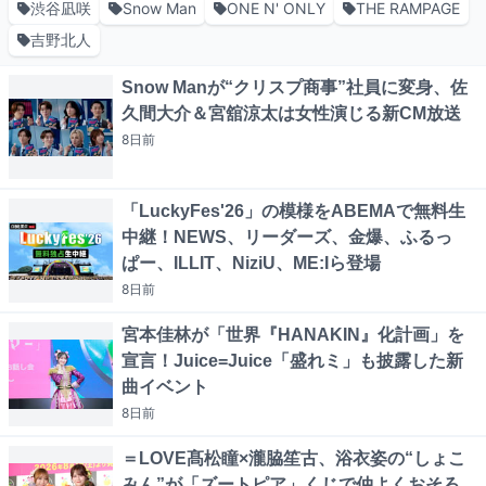
渋谷凪咲
Snow Man
ONE N' ONLY
THE RAMPAGE
吉野北人
Snow Manが“クリスプ商事”社員に変身、佐
久間大介＆宮舘涼太は女性演じる新CM放送
8日
前
「LuckyFes'26」の模様をABEMAで無料生
中継！NEWS、リーダーズ、金爆、ふるっ
ぱー、ILLIT、NiziU、ME:Iら登場
8日
前
宮本佳林が「世界『HANAKIN』化計画」を
宣言！Juice=Juice「盛れミ」も披露した新
曲イベント
8日
前
＝LOVE髙松瞳×瀧脇笙古、浴衣姿の“しょこ
みん”が「ズートピア」くじで仲よくおそろ