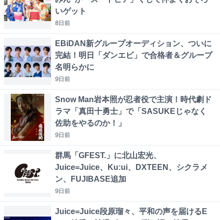
いゲット
8日
前
EBiDAN新グループオーディション、ついに
完結！明日「ダンエビ」で合格者＆グループ
名明らかに
9日
前
Snow Man岩本照が忍者役で主演！時代劇ド
ラマ「真田十勇士」で「SASUKEじゃなく
佐助をやるのか！」
9日
前
群馬「GFEST.」に北山宏光、
Juice=Juice、Ku:ui、DXTEEN、シクラメ
ン、FUJIBASE追加
9日
前
Juice=Juice段原瑠々、平和の声を届けるE