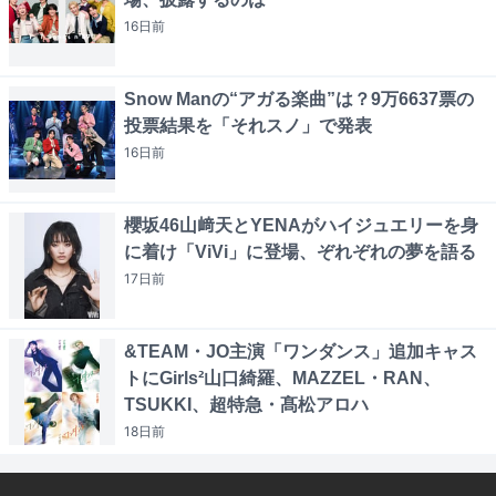
16日
前
Snow Manの“アガる楽曲”は？9万6637票の
投票結果を「それスノ」で発表
16日
前
櫻坂46山﨑天とYENAがハイジュエリーを身
に着け「ViVi」に登場、ぞれぞれの夢を語る
17日
前
&TEAM・JO主演「ワンダンス」追加キャス
トにGirls²山口綺羅、MAZZEL・RAN、
TSUKKI、超特急・髙松アロハ
18日
前