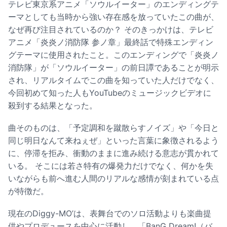
テレビ東京系アニメ「ソウルイーター」のエンディングテ
ーマとしても当時から強い存在感を放っていたこの曲が、
なぜ再び注目されているのか？ そのきっかけは、テレビ
アニメ「炎炎ノ消防隊 参ノ章」最終話で特殊エンディン
グテーマに使用されたこと。このエンディングで「炎炎ノ
消防隊」が「ソウルイーター」の前日譚であることが明示
され、リアルタイムでこの曲を知っていた人だけでなく、
今回初めて知った人もYouTubeのミュージックビデオに
殺到する結果となった。
曲そのものは、「予定調和を蹴散らすノイズ」や「今日と
同じ明日なんて来ねぇぜ」といった言葉に象徴されるよう
に、停滞を拒み、衝動のままに進み続ける意志が貫かれて
いる。 そこには若さ特有の爆発力だけでなく、何かを失
いながらも前へ進む人間のリアルな感情が刻まれている点
が特徴だ。
現在のDiggy-MO’は、表舞台でのソロ活動よりも楽曲提
供やプロデュースを中心に活動し、
「BanG Dream!（バ