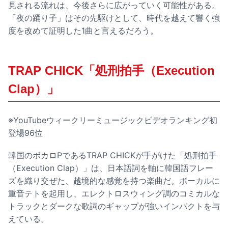
見される流れは、今後さらに広がっていく可能性がある。
「夜の踊り子」はその先駆けとして、時代を越えて響く強
度を改めて証明した1曲と言えるだろう。
TRAP CHICK「処刑拍手（Execution
Clap）」
※YouTubeウィークリーミュージックビデオランキング初
登場96位
韓国のボカロPであるTRAP CHICKが手がけた「処刑拍手
（Execution Clap）」は、日本語詞を軸に韓国語フレー
ズを織り交ぜた、越境的な感覚を持つ楽曲だ。ボーカルに
重音テトを起用し、エレクトロスウィング調のコミカルな
トラックとダークな歌詞のギャップが強いインパクトを与
えている。