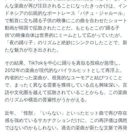
んな楽曲が再び注目されることになったきっかけは、イン
ドネシアの伝統的なボートレース「パチュ・ジャルール」
で船首に立ち踊る子供の映像にこの曲を合わせたショート
動画が韓国で拡散されたことだ。もともとこの“踊る子
供”の映像自体は世界的にミームとして広がっていたが、
「夜の踊り子」のリズムと絶妙にシンクロしたことで、新
たな魅力が引き出された。
その結果、TikTokを中心に踊りを真似る投稿が急増し、
2012年の楽曲が現代的なバイラルヒットとして再浮上。
内省的だった楽曲が、視覚的なユーモアと結びつくこと
で、まったく異なる需要を獲得している点も興味深い。言
語や文化圏を越えて拡散されていることからも、この楽曲
のリズムや構造の普遍性がうかがえる。
近年、「怪獣」「いらない」といったヒット曲で再び存在
感を強めているサカナクションだけに、この再評価は偶然
ではないのかもしれない。過去の楽曲が新たな文脈で再発