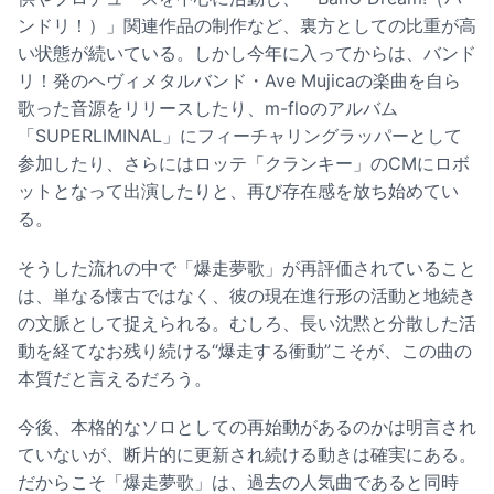
ンドリ！）」関連作品の制作
など、裏方としての比重が高
い状態が続いている。しかし今年に入ってからは、バンド
リ！発のヘヴィメタルバンド・
Ave Mujicaの楽曲を自ら
歌った音源をリリース
したり、m-floのアルバム
「SUPERLIMINAL」にフィーチャリングラッパーとして
参加したり、さらにはロッテ「クランキー」のCMにロボ
ットとなって出演したりと、再び存在感を放ち始めてい
る。
そうした流れの中で「爆走夢歌」が再評価されていること
は、単なる懐古ではなく、彼の現在進行形の活動と地続き
の文脈として捉えられる。むしろ、長い沈黙と分散した活
動を経てなお残り続ける“爆走する衝動”こそが、この曲の
本質だと言えるだろう。
今後、本格的なソロとしての再始動があるのかは明言され
ていないが、断片的に更新され続ける動きは確実にある。
だからこそ「爆走夢歌」は、過去の人気曲であると同時