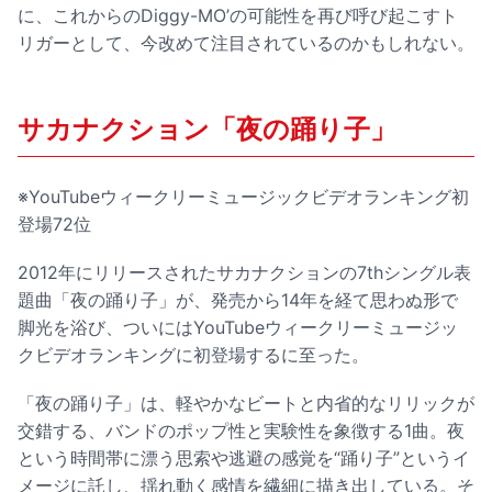
に、これからのDiggy-MO’の可能性を再び呼び起こすト
リガーとして、今改めて注目されているのかもしれない。
サカナクション「夜の踊り子」
※YouTubeウィークリーミュージックビデオランキング初
登場72位
2012年にリリースされたサカナクションの7thシングル表
題曲「夜の踊り子」が、発売から14年を経て思わぬ形で
脚光を浴び、ついにはYouTubeウィークリーミュージッ
クビデオランキングに初登場するに至った。
「夜の踊り子」は、軽やかなビートと内省的なリリックが
交錯する、バンドのポップ性と実験性を象徴する1曲。夜
という時間帯に漂う思索や逃避の感覚を“踊り子”というイ
メージに託し、揺れ動く感情を繊細に描き出している。そ