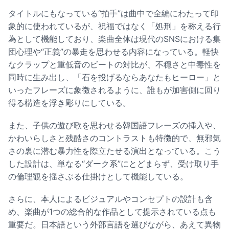
タイトルにもなっている“拍手”は曲中で全編にわたって印
象的に使われているが、祝福ではなく「処刑」を称える行
為として機能しており、楽曲全体は現代のSNSにおける集
団心理や“正義”の暴走を思わせる内容になっている。軽快
なクラップと重低音のビートの対比が、不穏さと中毒性を
同時に生み出し、「石を投げるならあなたもヒーロー」と
いったフレーズに象徴されるように、誰もが加害側に回り
得る構造を浮き彫りにしている。
また、子供の遊び歌を思わせる韓国語フレーズの挿入や、
かわいらしさと残酷さのコントラストも特徴的で、無邪気
さの裏に潜む暴力性を際立たせる演出となっている。こう
した設計は、単なる“ダーク系”にとどまらず、受け取り手
の倫理観を揺さぶる仕掛けとして機能している。
さらに、本人によるビジュアルやコンセプトの設計も含
め、楽曲が1つの総合的な作品として提示されている点も
重要だ。日本語という外部言語を選びながら、あえて異物