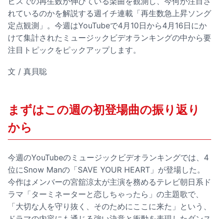
ビスでの再生数が伸びている楽曲を観測し、今何が注目さ
れているのかを解説する週イチ連載「再生数急上昇ソング
定点観測」。今週はYouTubeで4月10日から4月16日にか
けて集計されたミュージックビデオランキングの中から要
注目トピックをピックアップします。
文 / 真貝聡
まずはこの週の初登場曲の振り返り
から
今週のYouTubeのミュージックビデオランキングでは、4
位にSnow Manの「SAVE YOUR HEART」が登場した。
今作はメンバーの宮舘涼太が主演を務めるテレビ朝日系ド
ラマ「ターミネーターと恋しちゃったら」の主題歌で、
「大切な人を守り抜く、そのためにここに来た」という、
ドラマの内容にも通じる強い決意と衝動を表現したダンス