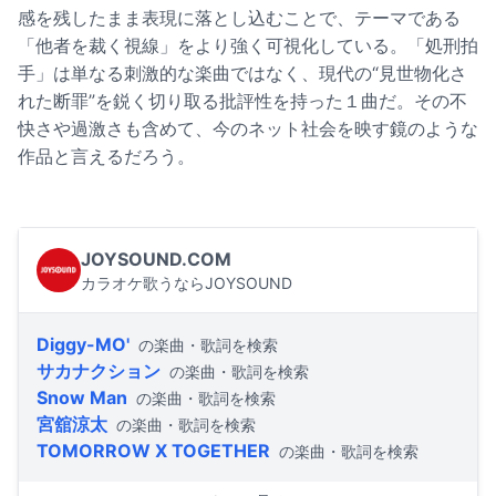
感を残したまま表現に落とし込むことで、テーマである
「他者を裁く視線」をより強く可視化している。「処刑拍
手」は単なる刺激的な楽曲ではなく、現代の“見世物化さ
れた断罪”を鋭く切り取る批評性を持った１曲だ。その不
快さや過激さも含めて、今のネット社会を映す鏡のような
作品と言えるだろう。
JOYSOUND.COM
カラオケ歌うならJOYSOUND
Diggy-MO'
の楽曲・歌詞を検索
サカナクション
の楽曲・歌詞を検索
Snow Man
の楽曲・歌詞を検索
宮舘涼太
の楽曲・歌詞を検索
TOMORROW X TOGETHER
の楽曲・歌詞を検索