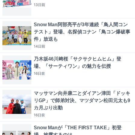
13日
前
Snow Man阿部亮平が3年連続「鳥人間コン
テスト」登場、名探偵コナン「鳥コン爆破事
件」放送も
14日
前
乃木坂46川﨑桜「サクサクヒムヒム」登
場、「サーティワン」の魅力を伝授
16日
前
マッサマン向井康二とダイアン津田「ドッキ
リGP」で師弟対決、マツダマン松田元太も9
カ月ぶり出動
16日
前
Snow Manが「THE FIRST TAKE」初登
場、披露するのは