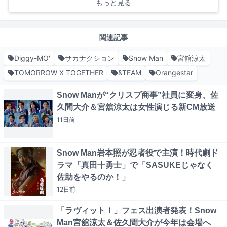
もっと見る
関連記事
Diggy-MO'
サカナクション
Snow Man
宮舘涼太
TOMORROW X TOGETHER
&TEAM
Orangestar
Snow Manが“クリスプ商事”社員に変身、佐
久間大介＆宮舘涼太は女性演じる新CM放送
11日
前
Snow Man岩本照が忍者役で主演！時代劇ド
ラマ「真田十勇士」で「SASUKEじゃなく
佐助をやるのか！」
12日
前
「ラヴィット！」フェス出演者発表！Snow
Man宮舘涼太＆佐久間大介が今年は会場へ