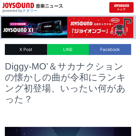
powered by
ナタリー
X Post
LINE
Facebook
Diggy-MO’＆サカナクション
の懐かしの曲が令和にランキ
ング初登場、いったい何があ
った？