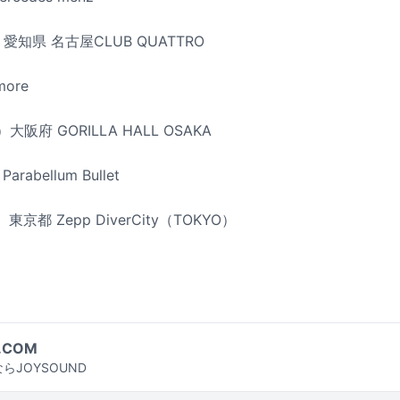
愛知県 名古屋CLUB QUATTRO
more
大阪府 GORILLA HALL OSAKA
arabellum Bullet
東京都 Zepp DiverCity（TOKYO）
.COM
らJOYSOUND