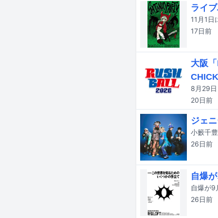
ライブ
11月1日
17日
前
大阪「
CHICK
20日
前
ジェニ
26日
前
自爆がオ
26日
前