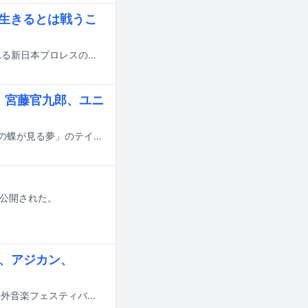
担当、生きるとは戦うこ
the bercedes menzの新曲「impact tracker」が、7月から8月にかけて開催される新日本プロレスの大会「新日カードランブル Presents G1 CLIMAX 36」のテーマソングに決まった。
田村、宮藤官九郎、ユニ
a flood of circleが8月5日にリリースする結成20周年ベストアルバム「革命未遂の蝶が見る夢」のテイチクオンライン限定盤に付属するブックレットの寄稿者が発表された。
beで公開された。
s、アジカン、
8月28日から30日までの3日間、山梨・山中湖交流プラザ きららにて行われる野外音楽フェスティバル「SPACE SHOWER SWEET LOVE SHOWER 2026」のタイムテーブルが発表された。