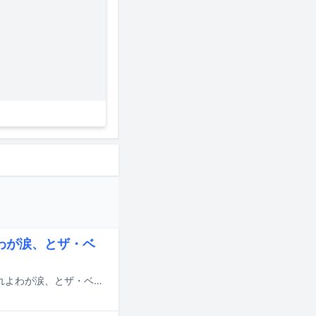
れよわが涙、とザ・ベ
the bercedes menzが2027年1月27日に東京・LIQUIDROOMにて単独公演「流れよわが涙、とザ・ベルセデス・メンツは言った」を開催する。