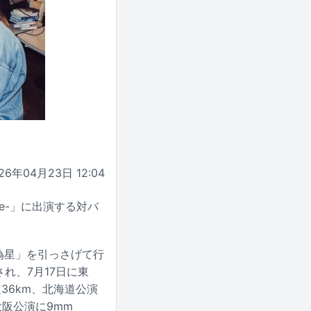
26年04月23日 12:04
arade-」に出演する対バ
P「尊い偽星」を引っさげて行
され、7月17日に東
速36km、北海道公演
、大阪公演に9mm