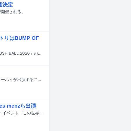
開催決定
6」が開催される。
リはBUMP OF
8月29日と30日に大阪・泉大津フェニックスで行われる野外ライブイベント「RUSH BALL 2026」のタイムテーブルが公開された。
小籔千豊が主宰する音楽とお笑いのイベント「KOYABU SONIC 2026」にジェニーハイが出演することが発表された。
es menzら出演
自爆が9月18日に東京・新宿LOFTおよび新宿LOFT BAR LOUNGEでオールナイトイベント「この世界を知るためのいくつかの手立て」を開催する。