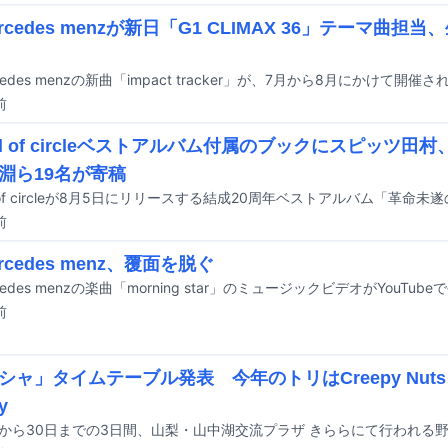
bercedes menzが新日「G1 CLIMAX 36」テーマ曲
前
lood of circleベストアルバム付属のブックにスピッツ
淵ら19名が寄稿
前
bercedes menz、覆面を脱ぐ
ercedes menzの楽曲「morning star」のミュージックビデオがYouTu
前
シャ」タイムテーブル発表 今年のトリはCreepy Nut
y