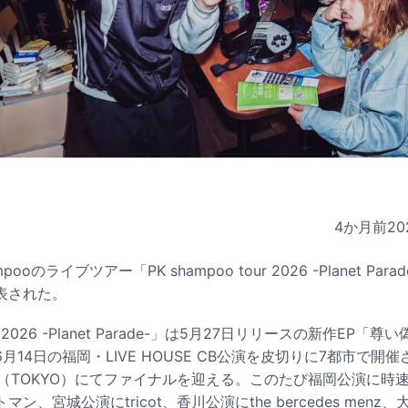
4か月前
20
pooのライブツアー「PK shampoo tour 2026 -Planet P
表された。
our 2026 -Planet Parade-」は5月27日リリースの新作E
14日の福岡・LIVE HOUSE CB公演を皮切りに7都市で開催
rCity（TOKYO）にてファイナルを迎える。このたび福岡公演に時
、宮城公演にtricot、香川公演にthe bercedes menz