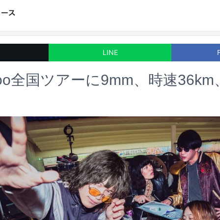
LINE
poo全国ツアーに9mm、時速36km、t