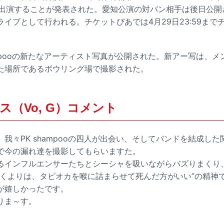
Bulletが出演することが発表された。愛知公演の対バン相手は後日
イブとして行われる。チケットぴあでは4月29日23:59まで
ampooの新たなアーティスト写真が公開された。新アー写は、メ
た場所であるボウリング場で撮影された。
（Vo, G）コメント
我々PK shampooの四人が出会い、そしてバンドを結成し
で今の漏れ達を撮影してもらいますた。
インフルエンサーたちとシーシャを吸いながらバズりまくり、Ni
つくよりは、タピオカを喉に詰まらせて死んだ方がいい”の精神
が嬉しかったです。
りま～す。