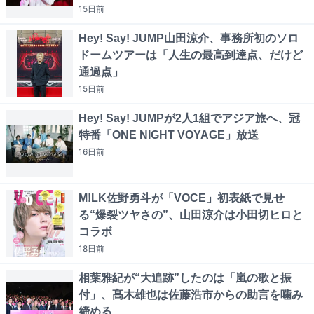
15日
前
Hey! Say! JUMP山田涼介、事務所初のソロ
ドームツアーは「人生の最高到達点、だけど
通過点」
15日
前
Hey! Say! JUMPが2人1組でアジア旅へ、冠
特番「ONE NIGHT VOYAGE」放送
16日
前
M!LK佐野勇斗が「VOCE」初表紙で見せ
る“爆裂ツヤさの”、山田涼介は小田切ヒロと
コラボ
18日
前
相葉雅紀が“大追跡”したのは「嵐の歌と振
付」、髙木雄也は佐藤浩市からの助言を噛み
締める