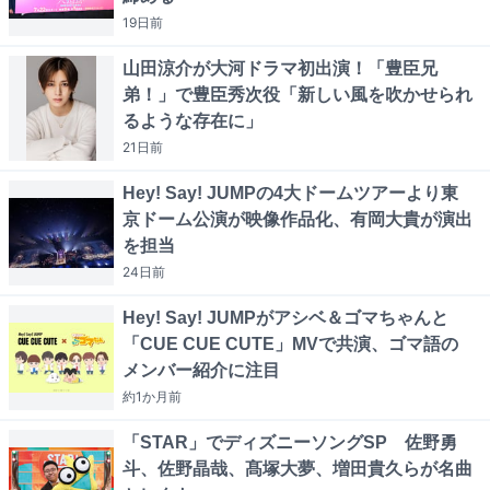
19日
前
山田涼介が大河ドラマ初出演！「豊臣兄
弟！」で豊臣秀次役「新しい風を吹かせられ
るような存在に」
21日
前
Hey! Say! JUMPの4大ドームツアーより東
京ドーム公演が映像作品化、有岡大貴が演出
を担当
24日
前
Hey! Say! JUMPがアシベ＆ゴマちゃんと
「CUE CUE CUTE」MVで共演、ゴマ語の
メンバー紹介に注目
約1か月
前
「STAR」でディズニーソングSP 佐野勇
斗、佐野晶哉、髙塚大夢、増田貴久らが名曲