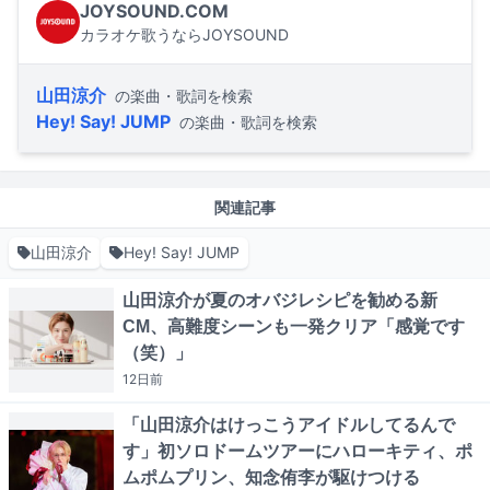
JOYSOUND.COM
カラオケ歌うならJOYSOUND
山田涼介
の楽曲・歌詞を検索
Hey! Say! JUMP
の楽曲・歌詞を検索
関連記事
山田涼介
Hey! Say! JUMP
山田涼介が夏のオバジレシピを勧める新
CM、高難度シーンも一発クリア「感覚です
（笑）」
12日
前
「山田涼介はけっこうアイドルしてるんで
す」初ソロドームツアーにハローキティ、ポ
ムポムプリン、知念侑李が駆けつける