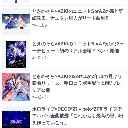
ときのそら×AZKiのユニットSorAZの新作詳
細発表、ナユタン星人がリード曲制作
2年以上
前
ときのそら×AZKiのユニットSorAZがメジャ
ーデビュー！初のリアル会場イベント開催
3年近く
前
ときのそら×AZKiのSorAZが2年11カ月ぶり
新曲リリース、明日コラボ生配信＆MVプレ
ミア公開
3年近く
前
ホロライブ×DECO*27＝holo*27初ライブで
アルバム全曲披露「これからも最高の思い出
を作っていこう」