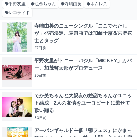
平野友里
絵恋ちゃん
寺嶋由芙
ネムレス
レコライド
寺嶋由芙のニューシングル「ここでわたし
が」発売決定、表題曲では加藤千恵＆宮野弦
士とタッグ
27日
前
平野友里がトニー・バジル「MICKEY」カバ
ー、加茂啓太郎がプロデュース
29日
前
でか美ちゃんと大親友の絵恋ちゃんがユニッ
ト結成、2人の友情をユーロビートに乗せて
歌い踊る
30日
前
アーバンギャルド主催「鬱フェス」にかまっ