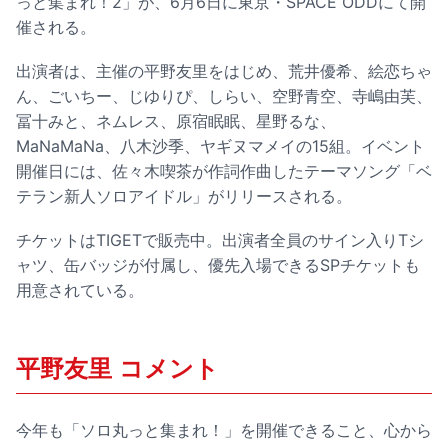
っと集まれ！2」が、6月6日に東京・SPACE ODDにて開
催される。
出演者は、主催の平野友里をはじめ、荒井優希、絵恋ちゃ
ん、ごいちー、じゆりぴ、しらい、空野青空、寺嶋由芙、
冨十みと、ネムレス、原宿眠眠、星野るな、
MaNaMaNa、八木沙季、ヤギヌマメイの15組。イベント
開催日には、佐々木喫茶が作詞作曲したテーマソング「ベ
テラン新人ソロアイドル」がリリースされる。
チケットはTIGETで販売中。出演者全員のサイン入りTシ
ャツ、缶バッジが付属し、優先入場できるSPチケットも
用意されている。
平野友里 コメント
今年も「ソロ丸っと集まれ！」を開催できること、心から