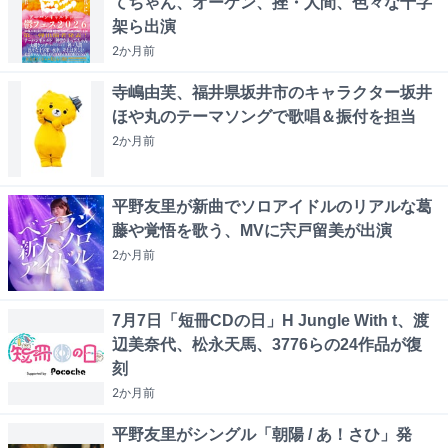
てちゃん、オーケン、挫・人間、色々な十字
架ら出演
2か月
前
寺嶋由芙、福井県坂井市のキャラクター坂井
ほや丸のテーマソングで歌唱＆振付を担当
2か月
前
平野友里が新曲でソロアイドルのリアルな葛
藤や覚悟を歌う、MVに宍戸留美が出演
2か月
前
7月7日「短冊CDの日」H Jungle With t、渡
辺美奈代、松永天馬、3776らの24作品が復
刻
2か月
前
平野友里がシングル「朝陽 / あ！さひ」発