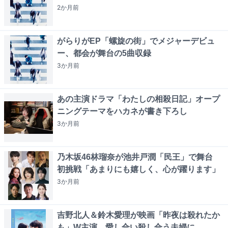
2か月
前
がらりがEP「螺旋の街」でメジャーデビュ
ー、都会が舞台の5曲収録
3か月
前
あの主演ドラマ「わたしの相殺日記」オープ
ニングテーマをハカネが書き下ろし
3か月
前
乃木坂46林瑠奈が池井戸潤「民王」で舞台
初挑戦「あまりにも嬉しく、心が躍ります」
3か月
前
吉野北人＆鈴木愛理が映画「昨夜は殺れたか
も」W主演、愛し合い殺し合う夫婦に