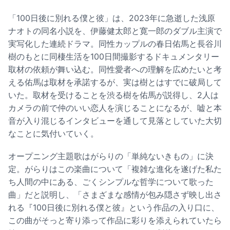
「100⽇後に別れる僕と彼」は、2023年に急逝した浅原
ナオトの同名小説を、伊藤健太郎と寛一郎のダブル主演で
実写化した連続ドラマ。同性カップルの春日佑馬と長谷川
樹のもとに同棲生活を100日間撮影するドキュメンタリー
取材の依頼が舞い込む。同性愛者への理解を広めたいと考
える佑馬は取材を承諾するが、実は樹とはすでに破局して
いた。取材を受けることを渋る樹を佑馬が説得し、2人は
カメラの前で仲のいい恋人を演じることになるが、嘘と本
音が入り混じるインタビューを通して見落としていた大切
なことに気付いていく。
オープニング主題歌はがらりの「単純ないきもの」に決
定。がらりはこの楽曲について「複雑な進化を遂げた私た
ち人間の中にある、ごくシンプルな哲学について歌った
曲」だと説明し、「さまざまな感情が包み隠さず映し出さ
れる『100日後に別れる僕と彼』という作品の入り口に、
この曲がそっと寄り添って作品に彩りを添えられていたら