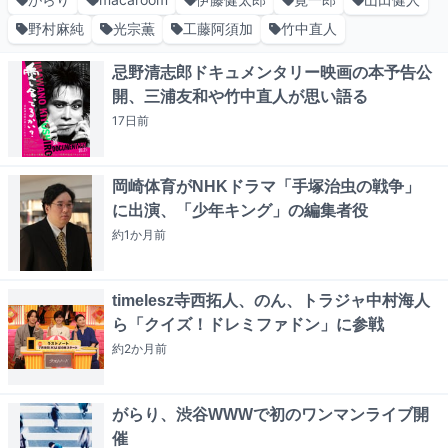
野村麻純
光宗薫
工藤阿須加
竹中直人
忌野清志郎ドキュメンタリー映画の本予告公
開、三浦友和や竹中直人が思い語る
17日
前
岡崎体育がNHKドラマ「手塚治虫の戦争」
に出演、「少年キング」の編集者役
約1か月
前
timelesz寺西拓人、のん、トラジャ中村海人
ら「クイズ！ドレミファドン」に参戦
約2か月
前
がらり、渋谷WWWで初のワンマンライブ開
催