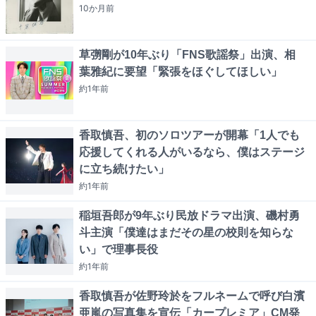
10か月
前
草彅剛が10年ぶり「FNS歌謡祭」出演、相
葉雅紀に要望「緊張をほぐしてほしい」
約1年
前
香取慎吾、初のソロツアーが開幕「1人でも
応援してくれる人がいるなら、僕はステージ
に立ち続けたい」
約1年
前
稲垣吾郎が9年ぶり民放ドラマ出演、磯村勇
斗主演「僕達はまだその星の校則を知らな
い」で理事長役
約1年
前
香取慎吾が佐野玲於をフルネームで呼び白濱
亜嵐の写真集を宣伝「カープレミア」CM発