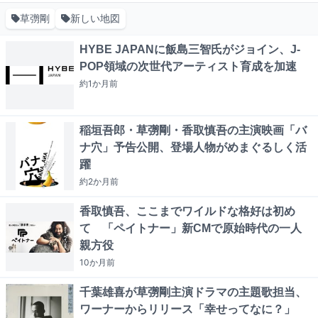
草彅剛
新しい地図
HYBE JAPANに飯島三智氏がジョイン、J-
POP領域の次世代アーティスト育成を加速
約1か月
前
稲垣吾郎・草彅剛・香取慎吾の主演映画「バ
ナ穴」予告公開、登場人物がめまぐるしく活
躍
約2か月
前
香取慎吾、ここまでワイルドな格好は初め
て 「ペイトナー」新CMで原始時代の一人
親方役
10か月
前
千葉雄喜が草彅剛主演ドラマの主題歌担当、
ワーナーからリリース「幸せってなに？」