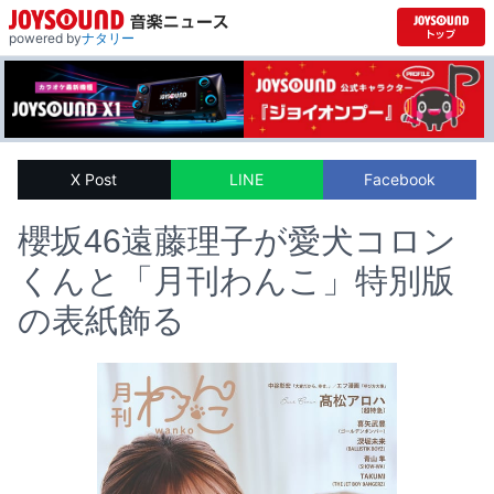
powered by
ナタリー
X Post
LINE
Facebook
櫻坂46遠藤理子が愛犬コロン
くんと「月刊わんこ」特別版
の表紙飾る