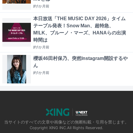
約1か月
前
本日放送「THE MUSIC DAY 2026」タイム
テーブル発表！Snow Man、超特急、
M!LK、ブルーノ・マーズ、HANAらの出演
時間は
約1か月
前
櫻坂46田村保乃、突然Instagram開設するや
ん
約1か月
前
当サイトのすべての文章や画像などの無断転載・引用を禁じます。
Copyright XING INC.All Rights Reserved.