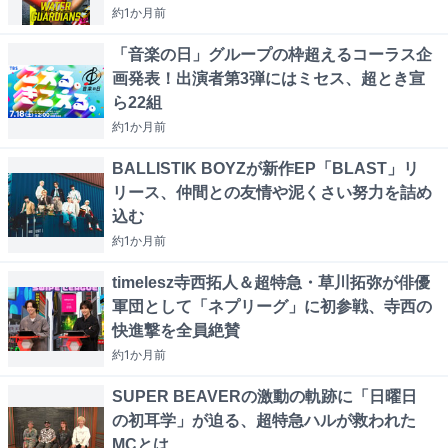
約1か月
前
「音楽の日」グループの枠超えるコーラス企
画発表！出演者第3弾にはミセス、超とき宣
ら22組
約1か月
前
BALLISTIK BOYZが新作EP「BLAST」リ
リース、仲間との友情や泥くさい努力を詰め
込む
約1か月
前
timelesz寺西拓人＆超特急・草川拓弥が俳優
軍団として「ネプリーグ」に初参戦、寺西の
快進撃を全員絶賛
約1か月
前
SUPER BEAVERの激動の軌跡に「日曜日
の初耳学」が迫る、超特急ハルが救われた
MCとは