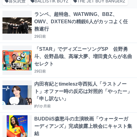
喜矢武豊
BALLISTIK BOYZ
THE JET BOY BANGERZ
ランペ、超特急、WATWING、BBZ、
OWV、DXTEENの精鋭6人がカッコよく任
務遂行
29日
前
「STAR」でディズニーソングSP 佐野勇
斗、佐野晶哉、髙塚大夢、増田貴久らが名曲
セレクト
29日
前
内田有紀とtimelesz寺西拓人「ラストノー
ト」オファー時の反応は対照的「やったー」
「申し訳ない」
約1か月
前
BUDDiiS森愁斗の主演映画「ウォーターガ
ーディアンズ」完成披露上映会にキャスト集
結