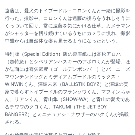
遠藤は、愛犬のトイプードル・コロンくんと一緒に撮影を
行った。撮影中、コロンくんは遠藤の後ろをうれしそうに
くっついて回り、常に遠藤を気にかける仕草。カメラマン
がシャッターを切り続けているうちにカメラに慣れ、撮影
中盤からは自然体な姿も見せるようになったという。
特別版（Special Edition）版の裏表紙には髙松アロハ
（超特急）とシベリアンハスキーのアポロくんが登場。ほ
か誌面には喜矢武豊（ゴールデンボンバー）とバーニーズ
マウンテンドッグとミディアムプードルのミックス・
WINWINくん、深堀未来（BALLISTIK BOYZ）と深堀の実
家で暮らすトイプードルのフランソワくん、マフィンちゃ
ん、リアンくん、青山隼（SHOW-WA）と青山の愛犬であ
るチワワのクロくん、TAKUMI（THE JET BOY
BANGERZ）とミニチュアシュナウザーのハクくんが掲載
される。