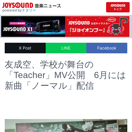
powered by
ナタリー
X Post
LINE
Facebook
友成空、学校が舞台の
「Teacher」MV公開 6月には
新曲「ノーマル」配信