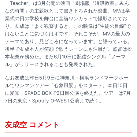
「Teacher」は3月公開の映画「劇場版『暗殺教室』みん
なの時間」の主題歌として書き下ろされた楽曲。MVは卒
業式の日の学校を舞台に全編ワンカットで撮影されてお
り、友成は「よく観察すると、この映像は“生徒の目線”で
はないことに気づくはずです。それこそが、MVの最大の
テーマであり、見どころになっています」と語っている。
後半で友成本人が笑顔で歌うシーンにも注目だ。監督は松
本花奈が務めた。また6月10日に配信シングル「ノーマ
ル」がリリースされることも発表された。
なお友成は昨日5月9日に神奈川・横浜ランドマークホー
ルでワンマンツアー「心象風景」をスタート。本日10日
に愛知・SPADE BOXで2日目公演を終えた。ツアーは7月
7日の東京・Spotify O-WEST公演まで続く。
友成空 コメント