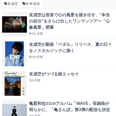
友成空
松本花奈
友成空は音楽で心の風景を描き出す、“本当
の自分”をさらけ出したワンマンツアー「心
象風景」閉幕
約1か月
前
友成空が新曲「ペダル」リリース、夏の日々
をノスタルジックに描く
約1か月
前
友成空がつづる旅エッセイ
3か月
前
亀梨和也の1stアルバム「WAVE」収録曲が
明らかに、「亀さんぽ」第3弾の配信も決定
3か月
前