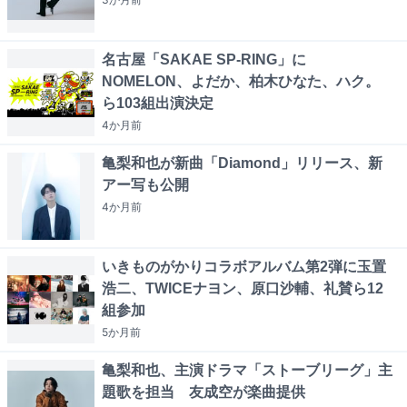
名古屋「SAKAE SP-RING」に
NOMELON、よだか、柏木ひなた、ハク。
ら103組出演決定
4か月
前
亀梨和也が新曲「Diamond」リリース、新
アー写も公開
4か月
前
いきものがかりコラボアルバム第2弾に玉置
浩二、TWICEナヨン、原口沙輔、礼賛ら12
組参加
5か月
前
亀梨和也、主演ドラマ「ストーブリーグ」主
題歌を担当 友成空が楽曲提供