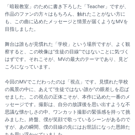
「暗殺教室」のために書き下ろした「Teacher」ですが、
作品のファンの方々はもちろん、触れたことがない方に
も、この曲に込めたメッセージと情景が届くようなMVを
目指しました。
舞台は誰もが見慣れた「学校」という場所ですが、よく観
察すると、この映像は“生徒の目線”ではないことに気づく
はずです。それこそが、MVの最大のテーマであり、見ど
ころになっています。
今回のMVでこだわったのは「視点」です。見慣れた学校
の風景の中に、あえて“生徒ではない誰か”の眼差しを忍ば
せました。この視点の正体こそが、本作に込めた一番のメ
ッセージです。撮影は、自分の放課後を思い出すような不
思議な懐かしさの中、ワンカット撮影の緊張感を持って挑
みました。終盤、僕が笑顔で歌っているシーンがあるので
すが、あの瞬間、僕の目線の先にはお世話になった恩師た
ちを思い浮かべていました。