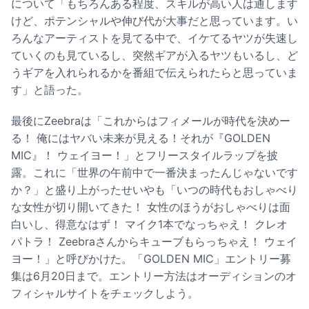
について「もちろんある程度、スキルが高い人は通します
けど、ポテンシャルや伸び代が大事だと思っています。い
ろんなアーティストを見てる中で、イケてるヤツが失速し
ていくのも見ているし、突然ギアが入るヤツもいるし、ど
うギアを入れられるかを番組で伝えられたらと思っていま
す」と語った。
最後にZeebraは「これからはフィメールが時代を決めー
る！ 俺にはヤバい未来が見える！それが『GOLDEN
MIC』！ ウェイヨー！」とフリースタイルラップを披
露。これに「世界の午前中で一番決まったんじゃないです
か？」と盛り上がったせいやも「いつの時代もおしゃべり
な女性が切り開いてきた！ 女性のほうがおしゃべりは面
白いし、得意なはず！ マイク1本でなっちゃえ！ クレオ
パトラ！ Zeebraさんからキューブもらっちゃえ！ ウェイ
ヨー！」と呼びかけた。「GOLDEN MIC」エントリー募
集は6⽉20⽇まで。エントリー⽅法はオーディションのオ
フィシャルサイトをチェックしよう。