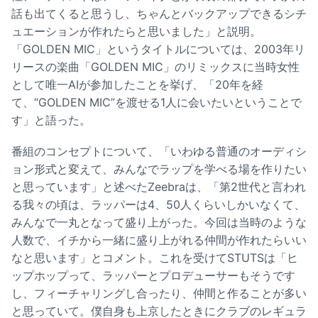
話も出てくると思うし、ちゃんとバックアップできるシチ
ュエーションが作れたらと思いました」と説明。
「GOLDEN MIC」というタイトルについては、2003年リ
リースの楽曲「GOLDEN MIC」のリミックスに当時女性
として唯一AIが参加したことを挙げ、「20年を経
て、“GOLDEN MIC”を渡せる1人に会いたいということで
す」と語った。
番組のコンセプトについて、「いわゆる普通のオーディシ
ョン形式と変えて、みんなでラップを学べる場を作りたい
と思っています」と述べたZeebraは、「第2世代と言われ
る我々の頃は、ラッパーは4、50人くらいしかいなくて、
みんなで一丸となって盛り上がった。今回は当時のような
人数で、イチから一緒に盛り上がれる仲間が作れたらいい
なと思います」とコメント。これを受けてSTUTSは「ヒ
ップホップって、ラッパーとプロデューサーもそうです
し、フィーチャリングし合ったり、仲間と作ることが多い
と思っていて。僕自身も上京したときにクラブのレギュラ