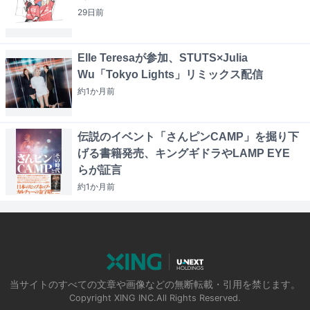
29日
前
Elle Teresaが参加、STUTS×Julia
Wu「Tokyo Lights」リミックス配信
約1か月
前
伝説のイベント「さんピンCAMP」を掘り下
げる書籍発売、キングギドラやLAMP EYE
らが証言
約1か月
前
当サイトのすべての文章や画像などの無断転載・引用を禁じます。
Copyright XING INC.All Rights Reserved.