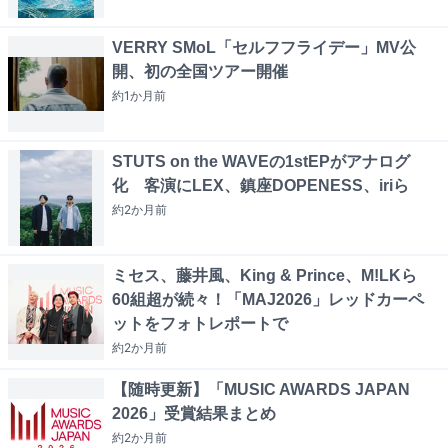
VERRY SMoL「セルフフライデー」MV公
開、初の全国ツアー開催
約1か月
前
STUTS on the WAVEの1stEPがアナログ
化 客演にLEX、鎮座DOPENESS、iriら
約2か月
前
ミセス、藤井風、King & Prince、M!LKら
60組超が続々！「MAJ2026」レッドカーペ
ットをフォトレポートで
約2か月
前
【随時更新】「MUSIC AWARDS JAPAN
2026」受賞結果まとめ
約2か月
前