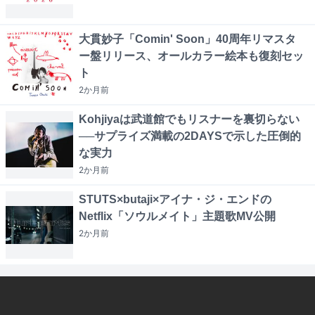
大貫妙子「Comin' Soon」40周年リマスタ
ー盤リリース、オールカラー絵本も復刻セッ
ト
2か月
前
Kohjiyaは武道館でもリスナーを裏切らない
──サプライズ満載の2DAYSで示した圧倒的
な実力
2か月
前
STUTS×butaji×アイナ・ジ・エンドの
Netflix「ソウルメイト」主題歌MV公開
2か月
前