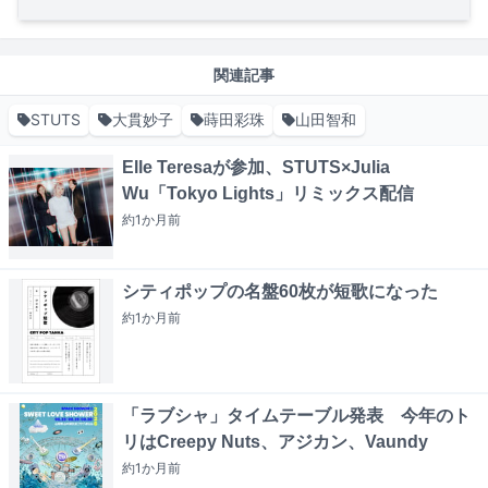
関連記事
STUTS
大貫妙子
蒔田彩珠
山田智和
Elle Teresaが参加、STUTS×Julia
Wu「Tokyo Lights」リミックス配信
約1か月
前
シティポップの名盤60枚が短歌になった
約1か月
前
「ラブシャ」タイムテーブル発表 今年のト
リはCreepy Nuts、アジカン、Vaundy
約1か月
前