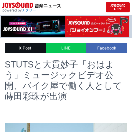
powered by
ナタリー
X Post
LINE
Facebook
STUTSと大貫妙子「おはよ
う」ミュージックビデオ公
開、バイク屋で働く人として
蒔田彩珠が出演