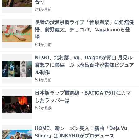
合う
約1か月
前
長野の渋温泉郷ライブ「音泉温楽」に角舘健
悟、前野健太、チョコパ、Nagakumoら登
場
約1か月
前
NTsKi、北村蕗、vq、Daigosが青山 月見ル
君想フに集結 ぶっ恋呂百花が告知ビジュア
ル制作
約1か月
前
日本語ラップ最前線・BATICAで5月にカマ
したラッパーは
約2か月
前
HOME、新シーズン突入！新曲「Deja Vu
Slider」はJNKYRDがプロデュース