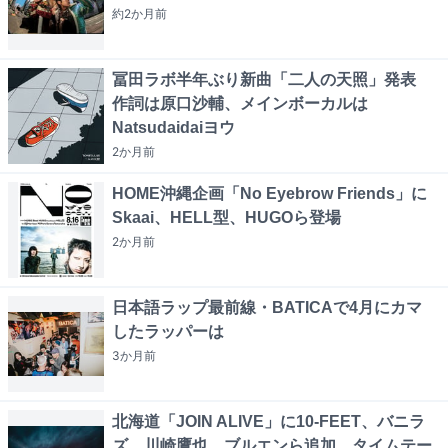
約2か月
前
冨田ラボ半年ぶり新曲「二人の天照」発表
作詞は原口沙輔、メインボーカルは
Natsudaidaiヨウ
2か月
前
HOME沖縄企画「No Eyebrow Friends」に
Skaai、HELL型、HUGOら登場
2か月
前
日本語ラップ最前線・BATICAで4月にカマ
したラッパーは
3か月
前
北海道「JOIN ALIVE」に10-FEET、バニラ
ズ、川崎鷹也、ブルエンら追加 タイムテー