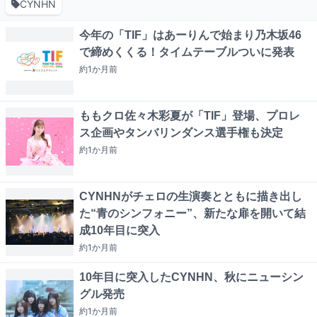
CYNHN
今年の「TIF」はあーりんで始まり乃木坂46
で締めくくる！タイムテーブルついに発表
約1か月
前
ももクロ佐々木彩夏が「TIF」登場、プロレ
ス企画やタンバリンダンス選手権も決定
約1か月
前
CYNHNがチェロの生演奏とともに描き出し
た“青のシンフォニー”、新たな扉を開いて結
成10年目に突入
約1か月
前
10年目に突入したCYNHN、秋にニューシン
グル発売
約1か月
前