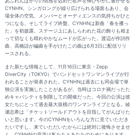
あふれんばかりの情感を込めた歌声を伸びやかに響かせる
CYNHN。シンガロングが繰り広げられる場面もあり、会
場全体の空気、メンバーとオーディエンスの気持ちがひと
つになる。そしてライブ終盤、CYNHNは新曲「春を攫っ
た」を初披露。ステージ上にあしらわれた花の飾りも相ま
って切なくも晴れやかなムードが広がった。渡辺が作詞作
曲、高橋諒が編曲を手がけたこの曲は6月3日に配信リリ
ースされる。
また新たな情報として、11月16日に東京・Zepp
DiverCity（TOKYO）でバンドセットワンマンライブが行
われることが発表された。CYNHNは過去にも同会場で単
独公演を実施したことがあるが、当時はコロナ禍だったた
めキャパシティを制限しての開催だった。今回の公演は彼
女たちにとって過去最大規模のワンマンライブとなる。綾
瀬志希は「チケットソールドアウトを目指してがんばりた
いと思います。今のCYNHNをいろんな方に見ていただき
たいですし、来ていただいたからには絶対に後悔させませ
ん。CYNHNの音楽は私たちとあなたのためにあります」