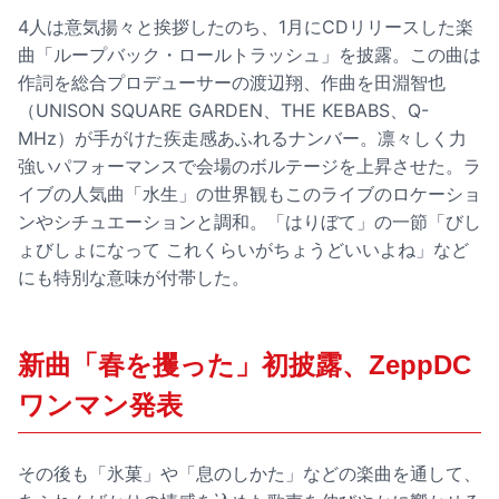
4人は意気揚々と挨拶したのち、1月にCDリリースした楽
曲「ループバック・ロールトラッシュ」を披露。この曲は
作詞を総合プロデューサーの渡辺翔、作曲を田淵智也
（UNISON SQUARE GARDEN、THE KEBABS、Q-
MHz）が手がけた疾走感あふれるナンバー。凛々しく力
強いパフォーマンスで会場のボルテージを上昇させた。ラ
イブの人気曲「水生」の世界観もこのライブのロケーショ
ンやシチュエーションと調和。「はりぼて」の一節「びし
ょびしょになって これくらいがちょうどいいよね」など
にも特別な意味が付帯した。
新曲「春を攫った」初披露、ZeppDC
ワンマン発表
その後も「氷菓」や「息のしかた」などの楽曲を通して、