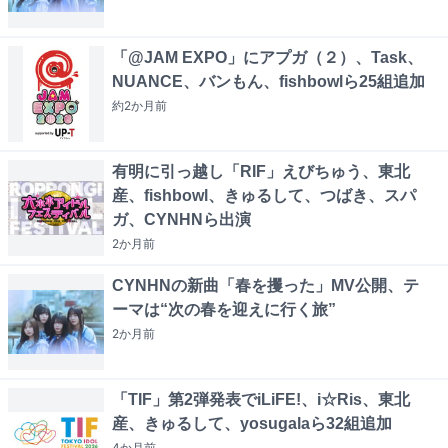
「@JAM EXPO」にアプガ（２）、Task、
NUANCE、バンもん、fishbowlら25組追加
約2か月
前
有明に引っ越し「RIF」えびちゅう、東北
産、fishbowl、きゅるして、つばき、スパ
ガ、CYNHNら出演
2か月
前
CYNHNの新曲「春を攫った」MV公開、テ
ーマは“次の春を迎えに行く旅”
2か月
前
「TIF」第2弾発表でiLiFE!、i☆Ris、東北
産、きゅるして、yosugalaら32組追加
4か月
前