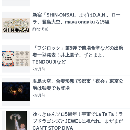
新宿「SHIN-ONSAI」まずはD.A.N.、ロー
ラ、君島大空、maya ongakuら15組
約2か月
前
「フジロック」第5弾で苗場食堂などの出演
者一挙発表！井上園子、ずとまよ、
TENDOUJIなど
2か月
前
君島大空、合奏形態で9都市「夜会」東京公
演は独奏でも登場
2か月
前
ゆっきゅんソロ5周年！宇宙でLa Ta Ta！ラ
ブドラゴンズとJEWELに祝われ、まだまだ
CAN'T STOP DIVA