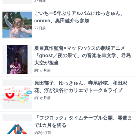
27日
前
ごいちー5年ぶりアルバムにゆっきゅん、
connie、奥田健介ら参加
27日
前
夏目真悟監督×マッドハウスの劇場アニメ
「ghost／夜の果て」の音楽を羊文学、君島
大空が担当
約1か月
前
原田郁子、ゆっきゅん、寺尾紗穂、和田彩
花、浮が渋谷ヒカリエでトーク＆ライブ
約1か月
前
「フジロック」タイムテーブル公開、開催ま
で1カ月を切る
約2か月
前