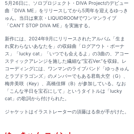
5月26日に、ソロプロジェクト・DIVA Projectのデビュー
曲「DIVA ME」をリリースしてから5周年を迎えるゆっき
ゅん。当日は東京・LIQUIDROOMでワンマンライブ
「CAN'T STOP DIVA ME」を実施する。
新作には、2024年9月にリリースされたアルバム「生ま
れ変わらないあなたを」の収録曲「ログアウト・ボーナ
ス」「lucky cat」「いつでも会えるよ」の3曲の、アコー
スティックアレンジを施した繊細な“宝石Ver.”を収録。レ
コーディングには、ワンマンのライブバンド「ゆっきゅん
とラブドラゴンズ」のメンバーでもある君島大空（G）、
梅井美咲（Key）、高橋佳輝（B）が参加している。なお
「こんな半日を宝石にして」というタイトルは「lucky
cat」の歌詞から付けられた。
ジャケットはイラストレーターの須藤はる奈が手がけた。