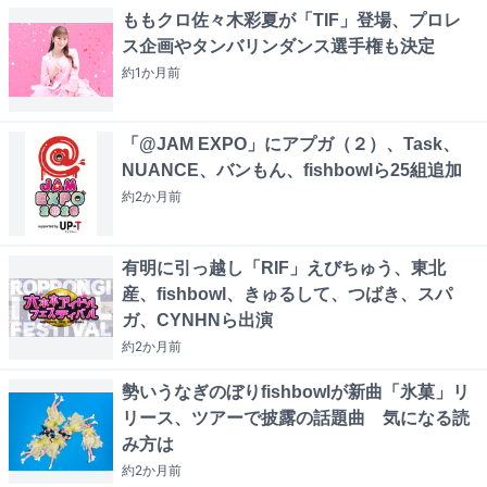
ももクロ佐々木彩夏が「TIF」登場、プロレ
ス企画やタンバリンダンス選手権も決定
約1か月
前
「@JAM EXPO」にアプガ（２）、Task、
NUANCE、バンもん、fishbowlら25組追加
約2か月
前
有明に引っ越し「RIF」えびちゅう、東北
産、fishbowl、きゅるして、つばき、スパ
ガ、CYNHNら出演
約2か月
前
勢いうなぎのぼりfishbowlが新曲「氷菓」リ
リース、ツアーで披露の話題曲 気になる読
み方は
約2か月
前