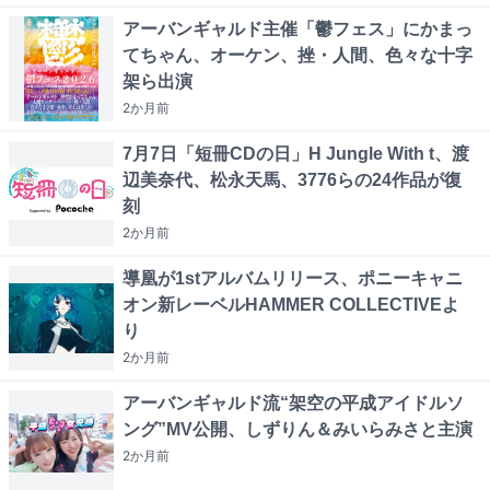
アーバンギャルド主催「鬱フェス」にかまっ
てちゃん、オーケン、挫・人間、色々な十字
架ら出演
2か月
前
7月7日「短冊CDの日」H Jungle With t、渡
辺美奈代、松永天馬、3776らの24作品が復
刻
2か月
前
導凰が1stアルバムリリース、ポニーキャニ
オン新レーベルHAMMER COLLECTIVEよ
り
2か月
前
アーバンギャルド流“架空の平成アイドルソ
ング”MV公開、しずりん＆みいらみさと主演
2か月
前