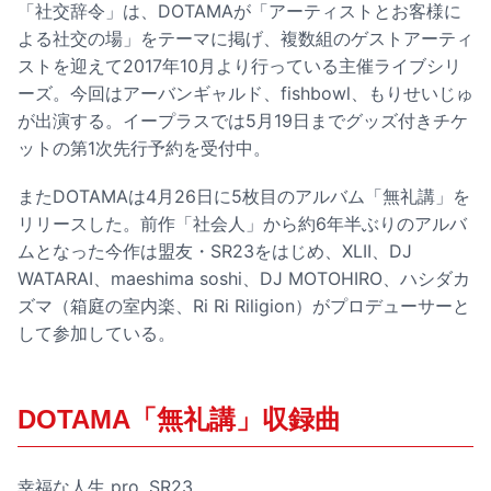
「社交辞令」は、DOTAMAが「アーティストとお客様に
よる社交の場」をテーマに掲げ、複数組のゲストアーティ
ストを迎えて2017年10月より行っている主催ライブシリ
ーズ。今回はアーバンギャルド、fishbowl、もりせいじゅ
が出演する。イープラスでは5月19日までグッズ付きチケ
ットの第1次先行予約を受付中。
またDOTAMAは4月26日に5枚目のアルバム「無礼講」を
リリースした。前作「社会人」から約6年半ぶりのアルバ
ムとなった今作は盟友・SR23をはじめ、XLII、DJ
WATARAI、maeshima soshi、DJ MOTOHIRO、ハシダカ
ズマ（箱庭の室内楽、Ri Ri Riligion）がプロデューサーと
して参加している。
DOTAMA「無礼講」収録曲
幸福な人生 pro. SR23