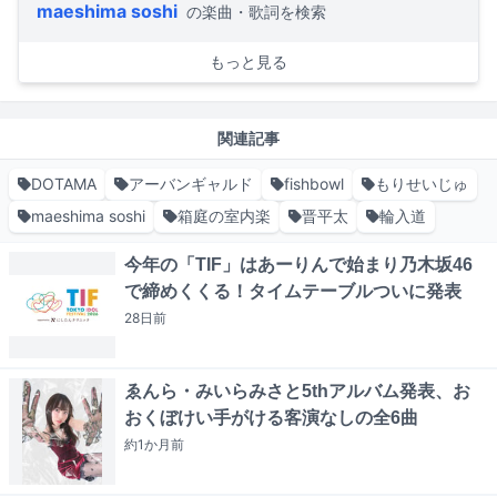
maeshima soshi
の楽曲・歌詞を検索
もっと見る
関連記事
DOTAMA
アーバンギャルド
fishbowl
もりせいじゅ
maeshima soshi
箱庭の室内楽
晋平太
輪入道
今年の「TIF」はあーりんで始まり乃木坂46
で締めくくる！タイムテーブルついに発表
28日
前
ゑんら・みいらみさと5thアルバム発表、お
おくぼけい手がける客演なしの全6曲
約1か月
前