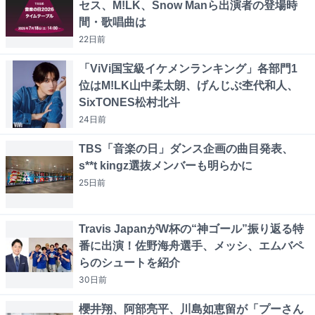
セス、M!LK、Snow Manら出演者の登場時
間・歌唱曲は
22日
前
「ViVi国宝級イケメンランキング」各部門1
位はM!LK山中柔太朗、げんじぶ杢代和人、
SixTONES松村北斗
24日
前
TBS「音楽の日」ダンス企画の曲目発表、
s**t kingz選抜メンバーも明らかに
25日
前
Travis JapanがW杯の“神ゴール”振り返る特
番に出演！佐野海舟選手、メッシ、エムバペ
らのシュートを紹介
30日
前
櫻井翔、阿部亮平、川島如恵留が「プーさん