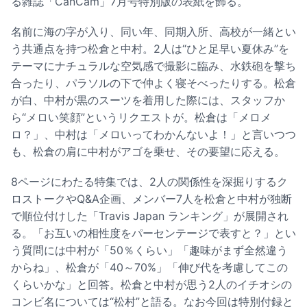
る雑誌「CanCam」7月号特別版の表紙を飾る。
名前に海の字が入り、同い年、同期入所、高校が一緒とい
う共通点を持つ松倉と中村。2人は“ひと足早い夏休み”を
テーマにナチュラルな空気感で撮影に臨み、水鉄砲を撃ち
合ったり、パラソルの下で仲よく寝そべったりする。松倉
が白、中村が黒のスーツを着用した際には、スタッフか
ら“メロい笑顔”というリクエストが。松倉は「メロメ
ロ？」、中村は「メロいってわかんないよ！」と言いつつ
も、松倉の肩に中村がアゴを乗せ、その要望に応える。
8ページにわたる特集では、2人の関係性を深掘りするク
ロストークやQ&A企画、メンバー7人を松倉と中村が独断
で順位付けした「Travis Japan ランキング」が展開され
る。「お互いの相性度をパーセンテージで表すと？」とい
う質問には中村が「50％くらい」「趣味がまず全然違う
からね」、松倉が「40～70%」「伸び代を考慮してこの
くらいかな」と回答。松倉と中村が思う2人のイチオシの
コンビ名については“松村”と語る。なお今回は特別付録と