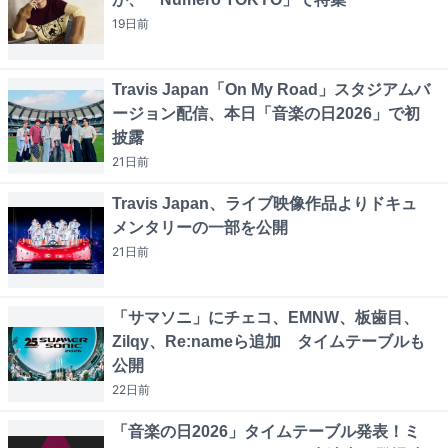
19日
前
Travis Japan「On My Road」スタジアムバ
ージョン配信、本日「音楽の日2026」で初
披露
21日
前
Travis Japan、ライブ映像作品よりドキュ
メンタリーの一部を公開
21日
前
「サマソニ」にチェコ、EMNW、板歯目、
Zilqy、Re:nameら追加 タイムテーブルも
公開
22日
前
「音楽の日2026」タイムテーブル発表！ミ