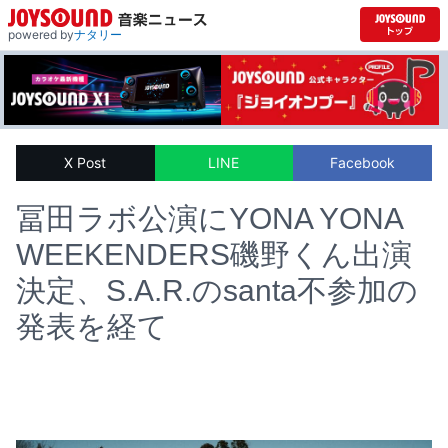
powered by
ナタリー
X Post
LINE
Facebook
冨田ラボ公演にYONA YONA
WEEKENDERS磯野くん出演
決定、S.A.R.のsanta不参加の
発表を経て