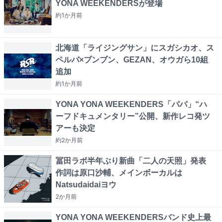
YONA WEEKENDERSが登場
約1か月
前
北海道「ライジングサン」にスガシカオ、ス
ペルバ×ブンブン、GEZAN、オウガら10組
追加
約1か月
前
YONA YONA WEEKENDERS「パパ」“ハ
ーフドキュメンタリー”公開、新作レコ発ツ
アーも決定
約2か月
前
冨田ラボ半年ぶり新曲「二人の天照」発表
作詞は原口沙輔、メインボーカルは
Natsudaidaiヨウ
2か月
前
YONA YONA WEEKENDERSバンド史上最