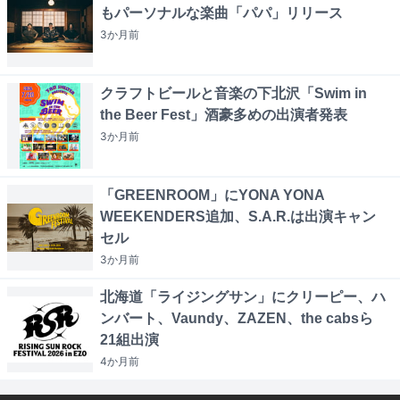
もパーソナルな楽曲「パパ」リリース
3か月
前
クラフトビールと音楽の下北沢「Swim in
the Beer Fest」酒豪多めの出演者発表
3か月
前
「GREENROOM」にYONA YONA
WEEKENDERS追加、S.A.R.は出演キャン
セル
3か月
前
北海道「ライジングサン」にクリーピー、ハ
ンバート、Vaundy、ZAZEN、the cabsら
21組出演
4か月
前