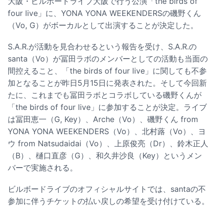
大阪・ビルボードライブ大阪で行う公演「the birds of
four live」に、YONA YONA WEEKENDERSの磯野くん
（Vo, G）がボーカルとして出演することが決定した。
S.A.R.が活動を見合わせるという報告を受け、S.A.R.の
santa（Vo）が冨田ラボのメンバーとしての活動も当面の
間控えること、「the birds of four live」に関しても不参
加となることが昨日5月15日に発表された。そして今回新
たに、これまでも冨田ラボとコラボしている磯野くんが
「the birds of four live」に参加することが決定。ライブ
は冨田恵一（G, Key）、Arche（Vo）、磯野くん from
YONA YONA WEEKENDERS（Vo）、北村蕗（Vo）、ヨ
ウ from Natsudaidai（Vo）、上原俊亮（Dr）、鈴木正人
（B）、樋口直彦（G）、和久井沙良（Key）というメン
バーで実施される。
ビルボードライブのオフィシャルサイトでは、santaの不
参加に伴うチケットの払い戻しの希望を受け付けている。