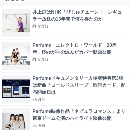
井上涼はNHK「びじゅチューン！」レギュ
ラー放送の13年間で何を得たのか
約1か月
前
Perfume「エレクトロ・ワールド」20周
年、f5veが手の込んだカバー動画公開
約1か月
前
Perfumeドキュメンタリー入場者特典第3弾
は新曲「コールドスリープ」歌詞カード、配
布開始日は
2か月
前
Perfume映像作品「ネビュラロマンス」より
東京ドーム公演のハイライト映像公開
3か月
前