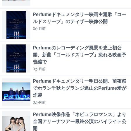
Perfumeドキュメンタリー映画主題歌「コー
ルドスリープ」のティザー映像公開
3か月
前
Perfumeのレコーディング風景を史上初公
開、新曲「コールドスリープ」流れる映画予
告編で
3か月
前
Perfumeドキュメンタリー明日公開、前夜祭
でホラン千秋とグランジ遠山のPerfume愛が
炸裂
3か月
前
Perfume映像作品「ネビュラロマンス」より
全国アリーナツアー最終公演のハイライト公
開