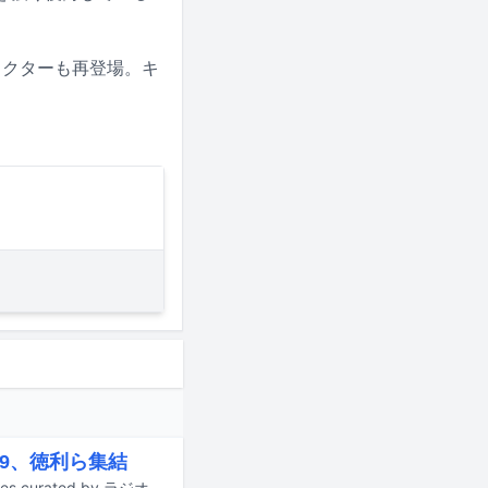
ラクターも再登場。キ
999、徳利ら集結
9月12日に東京・代官山UNITとB1FLATでライブイベント「Culture (that) Cultures curated by ラジオ屋さんごっこ」が開催される。