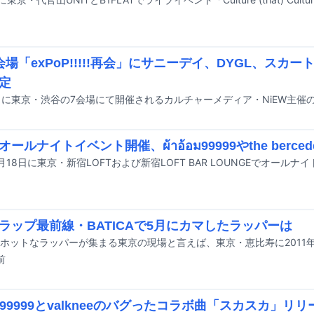
会場「exPoP!!!!!再会」にサニーデイ、DYGL、スカー
定
ールナイトイベント開催、ผ้าอ้อม99999やthe berced
ラップ最前線・BATICAで5月にカマしたラッパーは
前
้อม99999とvalkneeのバグったコラボ曲「スカスカ」リ