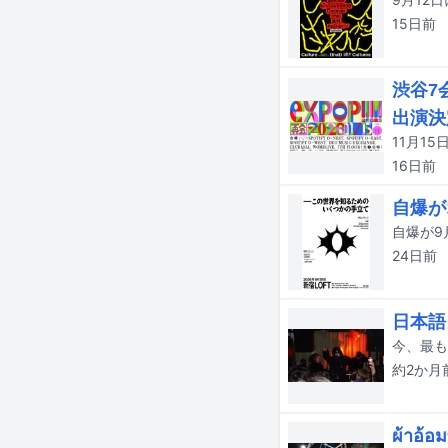
15日
前
渋谷7
出演決
16日
前
自爆がオ
24日
前
日本語
約2か月
ผ้าอ