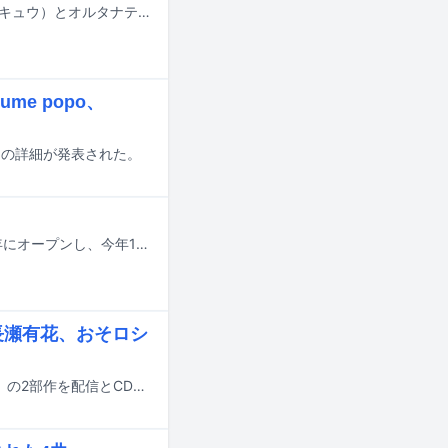
“ジャンクポップバンド”のผ้าอ้อม99999（パーオームキュウキュウキュウキュウキュウ）とオルタナティブラッパー・valkneeのコラボレーション楽曲「スカスカ」が、本日6月3日に配信リリースされた。
ume popo、
PE」の詳細が発表された。
今、最もホットなラッパーが集まる東京の現場と言えば、東京・恵比寿に2011年にオープンし、今年15周年を迎えたEBISU BATICA。シーンのトップを走るラッパーたちが出演してきた日本語ラップの最前線であり、毎月さまざまなパーティが開催されています。この連載では、そんなBATICAのブッキングを担当している店長の一瀬公佑さんが特に印象に残ったパーティやラッパーを毎月紹介。今回は15周年記念興行5DAYSについて振り返っていただきました。
99、長瀬有花、おそロシ
AVYSSが新たなコンピレーションアルバム「INNER SYNC」「HOLLOW HYPE」の2部作を配信とCDでリリースすることを発表した。