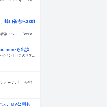
ト、崎山蒼志ら28組
11月15日に東京・渋谷の7会場にて開催されるカルチャーメディア・NiEW主催の音楽イベント「exPoP!!!!!再会 2026」の出演アーティスト第1弾が発表された。
es menzら出演
自爆が9月18日に東京・新宿LOFTおよび新宿LOFT BAR LOUNGEでオールナイトイベント「この世界を知るためのいくつかの手立て」を開催する。
今、最もホットなラッパーが集まる東京の現場と言えば、東京・恵比寿に2011年にオープンし、今年15周年を迎えたEBISU BATICA。シーンのトップを走るラッパーたちが出演してきた日本語ラップの最前線であり、毎月さまざまなパーティが開催されています。この連載では、そんなBATICAのブッキングを担当している店長の一瀬公佑さんが特に印象に残ったパーティやラッパーを毎月紹介。今回は5月のパーティに出演したラッパーたちを振り返っていただきました。
リース、MV公開も