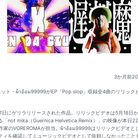
3か月前
2
・ผ้าอ้อม99999がEP「Pop slop」収録全4曲のリリック
は4月17日にゲリラリリースされた作品。リリックビデオは5月18日
t mika（Guernica Helvetica Remix）」の映像が本日
家のVOREROMAが担当。ผ้าอ้อม99999はリリックビデ
ティを確認してミュージックビデオとして依頼しなかったこと