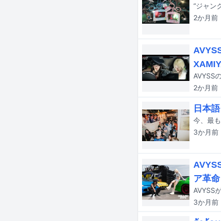
2か月
前
AVYS
XAMI
AVYS
2か月
前
日本語
3か月
前
AVYS
ア革命
3か月
前