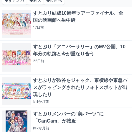
すとぷり
莉犬
久世岳
すとぷり結成10周年ツアーファイナル、全
国の映画館へ生中継
17日
前
すとぷり「アニバーサリー」のMV公開、10
年分の軌跡と今が重なり合う
22日
前
すとぷりが渋谷をジャック、東横線や東急バ
スがラッピングされたりフォトスポットが出
現したり
約1か月
前
すとぷりメンバーの“美パーツ”に
「CanCam」が接近
約2か月
前