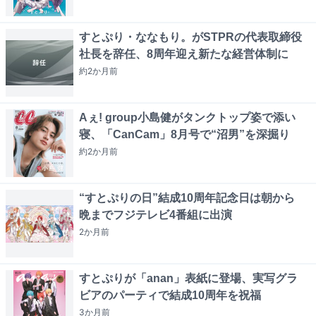
すとぷり・ななもり。がSTPRの代表取締役
社長を辞任、8周年迎え新たな経営体制に
約2か月
前
Aぇ! group小島健がタンクトップ姿で添い
寝、「CanCam」8月号で“沼男”を深掘り
約2か月
前
“すとぷりの日”結成10周年記念日は朝から
晩までフジテレビ4番組に出演
2か月
前
すとぷりが「anan」表紙に登場、実写グラ
ビアのパーティで結成10周年を祝福
3か月
前