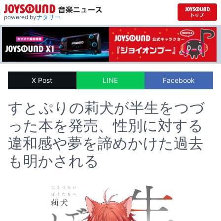
powered by
ナタリー
X Post
LINE
Facebook
すとぷりの莉犬が半生をつづ
った本を発売、性別に対する
違和感や夢を諦めかけた過去
も明かされる