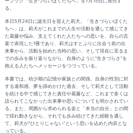
ーブック「生きづらいぼくたちへ」を7月15日に発売す
る。
本日5月24日に誕生日を迎えた莉犬。「生きづらいぼくた
ちへ」は、莉犬がこれまでの人生や活動を通して感じてき
た葛藤や悩み、支えてくれた人たちへの思いを、自らの言
葉で表現した1冊であり、莉犬はすとぷりに出会う前の出
来事から、活動を始めた当時の思い、そして現在に至るま
での歩みを振り返りながら、自身のように“生きづらさ”を
抱える人たちへメッセージをつづっている。
本書では、幼少期の記憶や家族との関係、自身の性別に対
する違和感、夢を諦めかけた過去、そして莉犬として活動
を続ける中で感じてきた責任や葛藤など、これまで多くは
語られてこなかった出来事や思いについても明かされてい
る。また、周囲から求められる姿と「本当の自分」との間
で揺れ動きながら、それでも歩み続けてきた経験を通し
て、莉犬が“ひとりじゃない”という思いを込めた内容とな
っている。