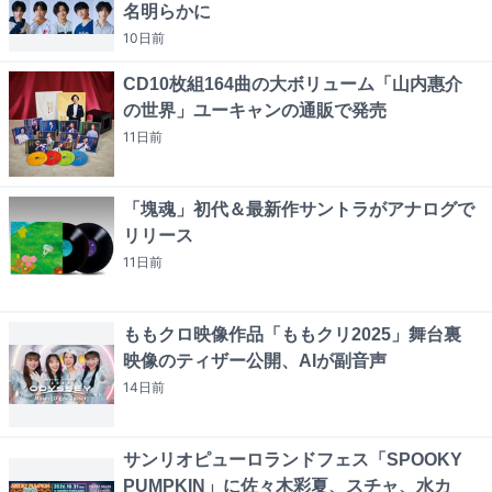
名明らかに
10日
前
CD10枚組164曲の大ボリューム「山内惠介
の世界」ユーキャンの通販で発売
11日
前
「塊魂」初代＆最新作サントラがアナログで
リリース
11日
前
ももクロ映像作品「ももクリ2025」舞台裏
映像のティザー公開、AIが副音声
14日
前
サンリオピューロランドフェス「SPOOKY
PUMPKIN」に佐々木彩夏、スチャ、水カ