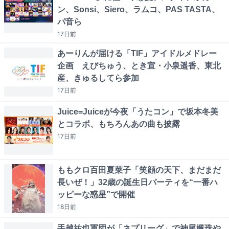
ン、Sonsi、Siero、ラムコ、PAS TASTA、
パ音ら
17日
前
あーりんが届ける「TIF」アイドルメドレー
企画 えびちゅう、とき宣・小泉遥香、東北
産、きゅるしてら参加
17日
前
Juice=Juiceが今夜「うたコン」で坂本冬美
とコラボ、もちろんあの曲も披露
17日
前
ももクロ百田夏菜子「笑顔の天下、まだまだ
長いぜ！」32歳の誕生日パーティを“一番ハ
ッピーな惑星”で開催
18日
前
手越祐也軍団が「ネプリーグ」で神尾楓珠や