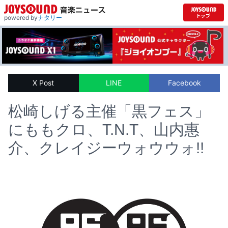
powered by
ナタリー
X Post
LINE
Facebook
松崎しげる主催「黒フェス」
にももクロ、T.N.T、山内惠
介、クレイジーウォウウォ!!