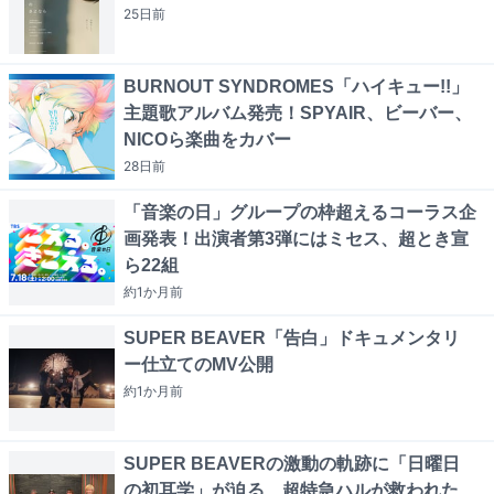
25日
前
BURNOUT SYNDROMES「ハイキュー!!」
主題歌アルバム発売！SPYAIR、ビーバー、
NICOら楽曲をカバー
28日
前
「音楽の日」グループの枠超えるコーラス企
画発表！出演者第3弾にはミセス、超とき宣
ら22組
約1か月
前
SUPER BEAVER「告白」ドキュメンタリ
ー仕立てのMV公開
約1か月
前
SUPER BEAVERの激動の軌跡に「日曜日
の初耳学」が迫る、超特急ハルが救われた