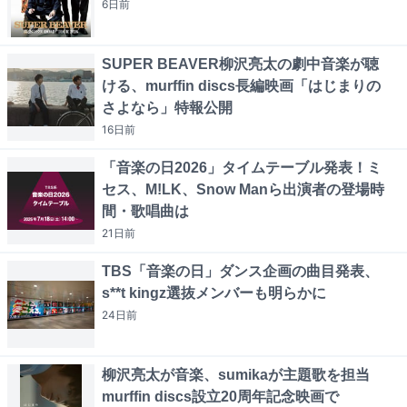
6日
前
SUPER BEAVER柳沢亮太の劇中音楽が聴
ける、murffin discs長編映画「はじまりの
さよなら」特報公開
16日
前
「音楽の日2026」タイムテーブル発表！ミ
セス、M!LK、Snow Manら出演者の登場時
間・歌唱曲は
21日
前
TBS「音楽の日」ダンス企画の曲目発表、
s**t kingz選抜メンバーも明らかに
24日
前
柳沢亮太が音楽、sumikaが主題歌を担当
murffin discs設立20周年記念映画で