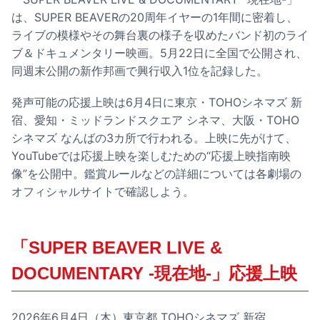
は、SUPER BEAVERの20周年イヤーの1年間に密着し、
ライブの模様やその舞台裏の様子を収めたバンド初のライ
ブ＆ドキュメンタリー映画。5月22日に全国で公開され、
同週末公開の新作邦画で興行収入1位を記録した。
発声可能の応援上映は6月4日に東京・TOHOシネマズ 新
宿、愛知・ミッドランドスクエア シネマ、大阪・TOHO
シネマズ なんばの3カ所で行われる。上映に先がけて、
YouTubeでは応援上映を楽しむための“応援上映指南映
像”を公開中。鑑賞ルールなどの詳細については各劇場の
オフィシャルサイトで確認しよう。
「SUPER BEAVER LIVE &
DOCUMENTARY -現在地-」応援上映
2026年6月4日（木）東京都 TOHOシネマズ 新宿