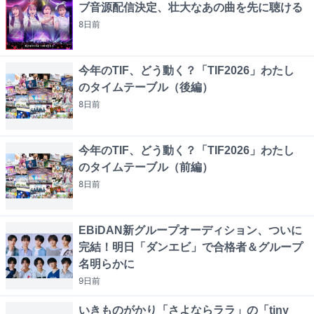
ブ音源配信決定、壮大なあの曲を先に聴ける
8日
前
今年のTIF、どう動く？「TIF2026」わたし
のタイムテーブル（後編）
8日
前
今年のTIF、どう動く？「TIF2026」わたし
のタイムテーブル（前編）
8日
前
EBiDAN新グループオーディション、ついに
完結！明日「ダンエビ」で合格者＆グループ
名明らかに
9日
前
いきものがかり「さよならララ」の「tiny