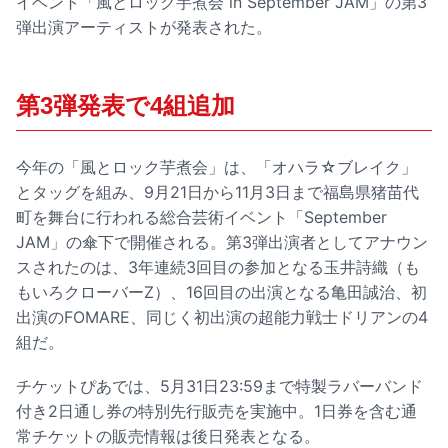
イベント「風とロック芋煮会 in September JAM」の第3
弾出演アーティストが発表された。
第3弾発表で4組追加
今年の「風とロック芋煮会」は、「オハラ☆ブレイク」
とタッグを組み、9月21日から11月3日まで福島県猪苗代
町を舞台に行われる総合芸術イベント「September
JAM」の傘下で開催される。第3弾出演者としてアナウン
スされたのは、3年連続3回目の参加となる玉井詩織（も
もいろクローバーZ）、16回目の出演となる亀田誠治、初
出演のFOMARE、同じく初出演の超能力戦士ドリアンの4
組だ。
チケットぴあでは、5月31日23:59まで特製ラバーバンド
付き2日通し券の特別先行販売を実施中。1日券を含む通
常チケットの販売情報は後日発表となる。