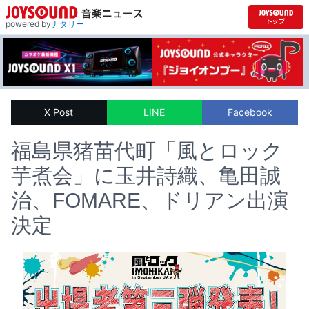
powered by
ナタリー
X Post
LINE
Facebook
福島県猪苗代町「風とロック
芋煮会」に玉井詩織、亀田誠
治、FOMARE、ドリアン出演
決定