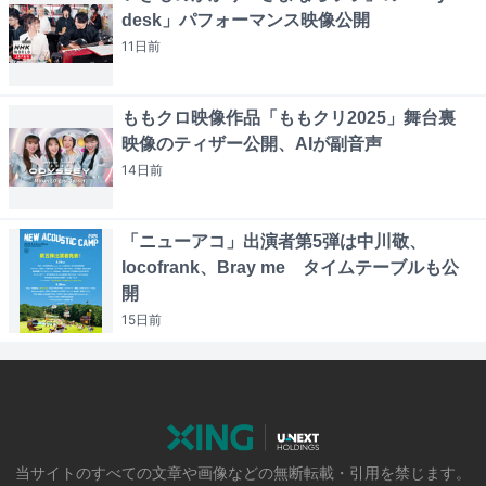
desk」パフォーマンス映像公開
11日
前
ももクロ映像作品「ももクリ2025」舞台裏
映像のティザー公開、AIが副音声
14日
前
「ニューアコ」出演者第5弾は中川敬、
locofrank、Bray me タイムテーブルも公
開
15日
前
当サイトのすべての文章や画像などの無断転載・引用を禁じます。