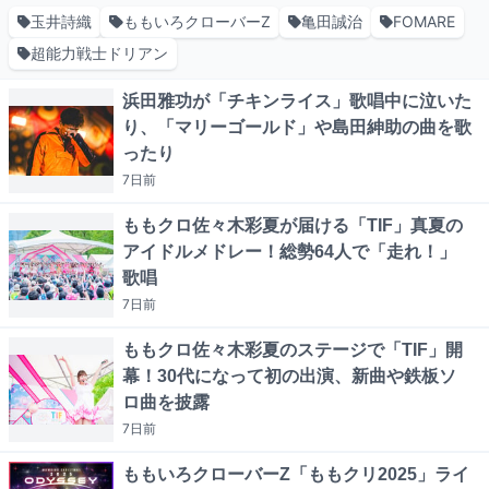
玉井詩織
ももいろクローバーZ
亀田誠治
FOMARE
超能力戦士ドリアン
浜田雅功が「チキンライス」歌唱中に泣いた
り、「マリーゴールド」や島田紳助の曲を歌
ったり
7日
前
ももクロ佐々木彩夏が届ける「TIF」真夏の
アイドルメドレー！総勢64人で「走れ！」
歌唱
7日
前
ももクロ佐々木彩夏のステージで「TIF」開
幕！30代になって初の出演、新曲や鉄板ソ
ロ曲を披露
7日
前
ももいろクローバーZ「ももクリ2025」ライ