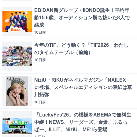
EBiDAN新グループ・iiONDO誕生！平均年
齢15.6歳、オーディション勝ち抜いた8人で
結成
10日
前
今年のTIF、どう動く？「TIF2026」わたし
のタイムテーブル（前編）
10日
前
NiziU・RIKUがネイルマガジン「NAILEX」
に登場、スペシャルエディションの表紙は草
川拓弥
10日
前
「LuckyFes'26」の模様をABEMAで無料生
中継！NEWS、リーダーズ、金爆、ふるっ
ぱー、ILLIT、NiziU、ME:Iら登場
11日
前