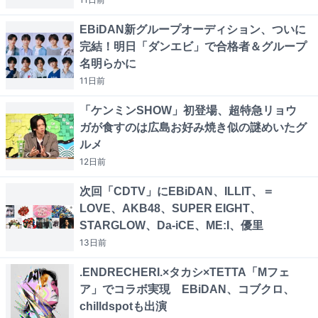
EBiDAN新グループオーディション、ついに
完結！明日「ダンエビ」で合格者＆グループ
名明らかに
11日
前
「ケンミンSHOW」初登場、超特急リョウ
ガが食すのは広島お好み焼き似の謎めいたグ
ルメ
12日
前
次回「CDTV」にEBiDAN、ILLIT、＝
LOVE、AKB48、SUPER EIGHT、
STARGLOW、Da-iCE、ME:I、優里
13日
前
.ENDRECHERI.×タカシ×TETTA「Mフェ
ア」でコラボ実現 EBiDAN、コブクロ、
chilldspotも出演