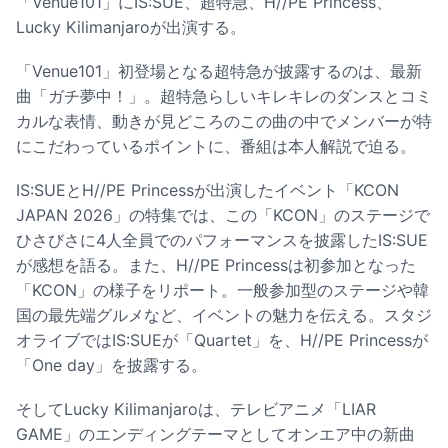
「Venue101」にIS:SUE、超特急、H//PE Princess、
Lucky Kilimanjaroが出演する。
「Venue101」初登場となる超特急が披露するのは、最新
曲「ガチ夢中！」。超特急らしいキレキレのダンスとコミ
カルな表情、動きが見どころのこの曲の中でメンバーが特
にこだわっているポイントに、番組は本人解説で迫る。
IS:SUEとH//PE Princessが出演したイベント「KCON
JAPAN 2026」の特集では、この「KCON」のステージで
ひさびさに4人全員でのパフォーマンスを披露したIS:SUE
が感想を語る。また、H//PE Princessは初参加となった
「KCON」の様子をリポート。一般参加型のステージや韓
国の最先端グルメなど、イベントの魅力を伝える。スタジ
オライブではIS:SUEが「Quartet」を、H//PE Princessが
「One day」を披露する。
そしてLucky Kilimanjaroは、テレビアニメ「LIAR
GAME」のエンディングテーマとしてオンエア中の新曲