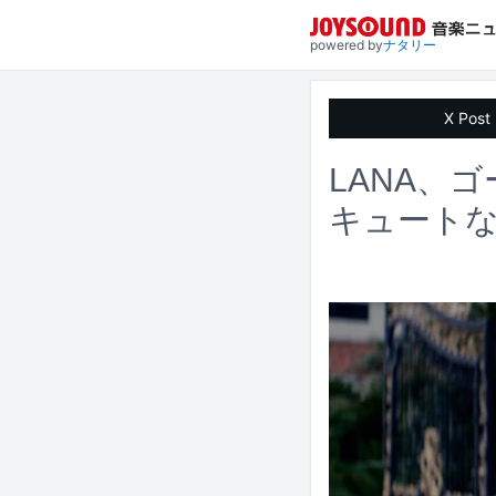
powered by
ナタリー
X Post
LANA、
キュート