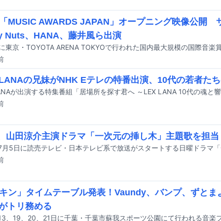
「MUSIC AWARDS JAPAN」オープニング映像公開
py Nuts、HANA、藤井風ら出演
前
とLANAの兄妹がNHK Eテレの特番出演、10代の若者た
前
A、山田涼介主演ドラマ「一次元の挿し木」主題歌を担当
前
キン」タイムテーブル発表！Vaundy、バンプ、ずと
らがトリ務める