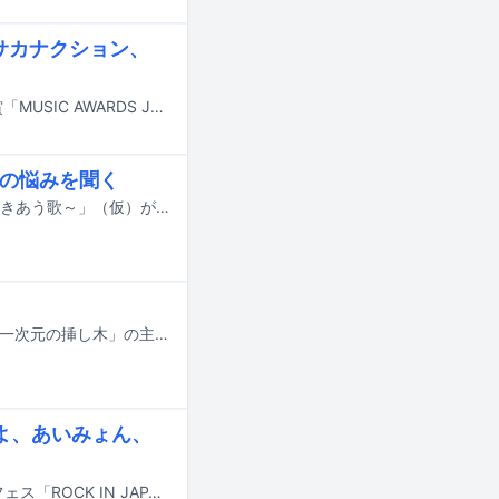
 サカナクション、
6月13日に東京・TOYOTA ARENA TOKYOで行われた国内最大規模の国際音楽賞「MUSIC AWARDS JAPAN 2026」のグランドセレモニー（主要部門授賞式）より、オープニングショーとサカナクション「怪獣」のパフォーマンス映像が公開された。
ちの悩みを聞く
LEXとLANAが出演する特集番組「居場所を探す君へ ～LEX LANA 10代の魂と響きあう歌～」（仮）が8月下旬にNHK Eテレで放送される。
LANAが7月5日に読売テレビ・日本テレビ系で放送がスタートする日曜ドラマ「一次元の挿し木」の主題歌を担当することが発表された。
まよ、あいみょん、
9月12、13、19、20、21日に千葉・千葉市蘇我スポーツ公園にて行われる音楽フェス「ROCK IN JAPAN FESTIVAL 2026」のタイムテーブルが発表された。