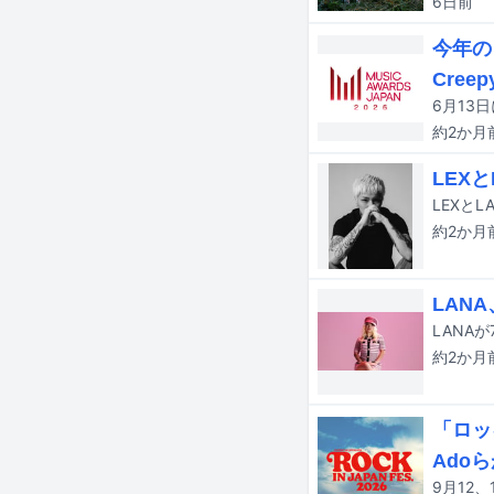
6日
前
今年の
Cree
約2か月
LEX
約2か月
LAN
約2か月
「ロッ
Ado