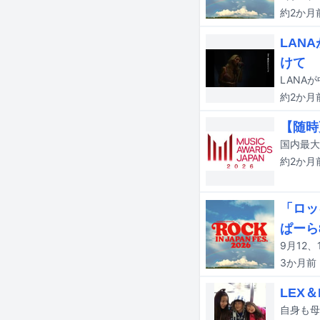
約2か月
LAN
けて
約2か月
【随時更
約2か月
「ロッ
ぱーら
3か月
前
LEX