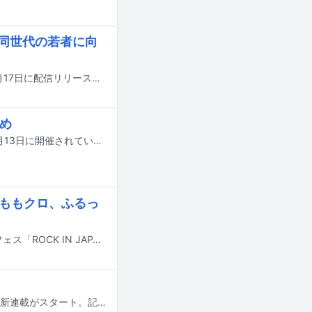
、同世代の若者に向
LANAが中村あゆみの楽曲「翼の折れたエンジェル」のカバー歌唱音源を本日6月17日に配信リリースした。
とめ
国内最大規模の国際音楽賞「MUSIC AWARDS JAPAN 2026」の授賞式が本日6月13日に開催されている。この記事では各部門の受賞結果を発表していく。以下リストの★印が受賞者・受賞作品となる。
/、ももクロ、ふるっ
9月12、13、19、20、21日に千葉・千葉市蘇我スポーツ公園にて行われる音楽フェス「ROCK IN JAPAN FESTIVAL 2026」の出演アーティスト第1弾が発表された。
自身も母である音楽ライターの渡辺志保がラッパーの母たちにインタビューする新連載がスタート。記念すべき第1回は、日本のヒップホップシーンのトップランナーであるLEXとLANAの母・カズミさんを迎えた。LEXとLANAが音楽活動を始めるまでが語られた前編に続き、後編では「あの日が一番“暗くて酷い部屋”でした」とカズミさんが語る壮絶な子育てエピソードが明らかになった。またカズミさんが母親の目線でLEXとLANAのベストソングをそれぞれセレクト。「12万円で全員の面倒を見ていた」という時期の思い出の写真なども紹介してくれた。