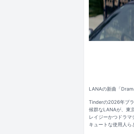
LANAの新曲「Dra
Tinderの2026
候群なLANAが、東
レイジーかつドラマ
キュートな使用人らと