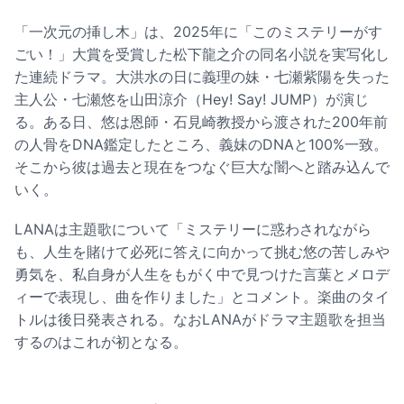
「一次元の挿し木」は、2025年に「このミステリーがす
ごい！」大賞を受賞した松下龍之介の同名小説を実写化し
た連続ドラマ。大洪水の日に義理の妹・七瀬紫陽を失った
主人公・七瀬悠を山田涼介（Hey! Say! JUMP）が演じ
る。ある日、悠は恩師・石見崎教授から渡された200年前
の人骨をDNA鑑定したところ、義妹のDNAと100%一致。
そこから彼は過去と現在をつなぐ巨大な闇へと踏み込んで
いく。
LANAは主題歌について「ミステリーに惑わされながら
も、人生を賭けて必死に答えに向かって挑む悠の苦しみや
勇気を、私自身が人生をもがく中で見つけた言葉とメロデ
ィーで表現し、曲を作りました」とコメント。楽曲のタイ
トルは後日発表される。なおLANAがドラマ主題歌を担当
するのはこれが初となる。