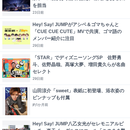
を担当
23日
前
Hey! Say! JUMPがアシベ＆ゴマちゃんと
「CUE CUE CUTE」MVで共演、ゴマ語の
メンバー紹介に注目
29日
前
「STAR」でディズニーソングSP 佐野勇
斗、佐野晶哉、髙塚大夢、増田貴久らが名曲
セレクト
29日
前
山田涼介「sweet」表紙に初登場、浴衣姿の
ピンナップも付属
約1か月
前
Hey! Say! JUMP八乙女光がセレモニアルピ