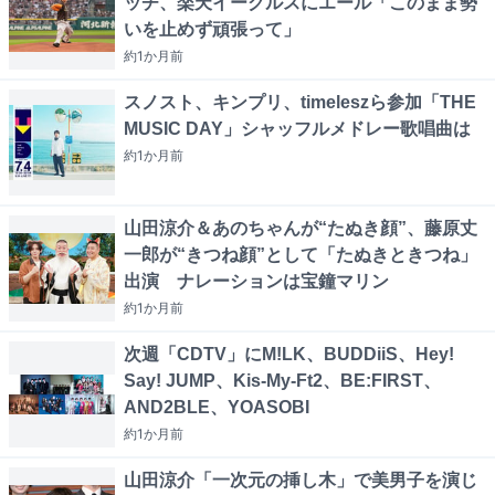
ッチ、楽天イーグルスにエール「このまま勢
いを止めず頑張って」
約1か月
前
スノスト、キンプリ、timeleszら参加「THE
MUSIC DAY」シャッフルメドレー歌唱曲は
約1か月
前
山田涼介＆あのちゃんが“たぬき顔”、藤原丈
一郎が“きつね顔”として「たぬきときつね」
出演 ナレーションは宝鐘マリン
約1か月
前
次週「CDTV」にM!LK、BUDDiiS、Hey!
Say! JUMP、Kis-My-Ft2、BE:FIRST、
AND2BLE、YOASOBI
約1か月
前
山田涼介「一次元の挿し木」で美男子を演じ