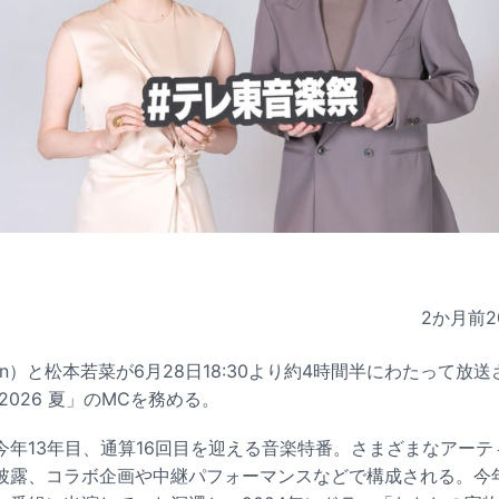
2か月前
2
Man）と松本若菜が6月28日18:30より約4時間半にわたって放
2026 夏」のMCを務める。
今年13年目、通算16回目を迎える音楽特番。さまざまなアー
披露、コラボ企画や中継パフォーマンスなどで構成される。今