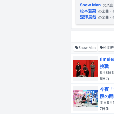
Snow Man
の楽曲
松本若菜
の楽曲・
深澤辰哉
の楽曲・
Snow Man
松本若
tim
挑戦 
6日
前
今夜「
段の踊
7日
前