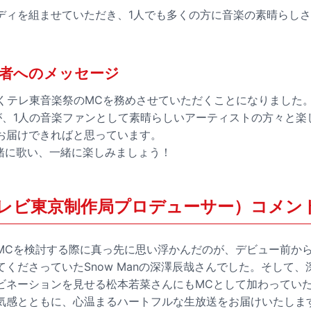
ディを組ませていただき、1人でも多くの方に音楽の素晴らし
者へのメッセージ
続くテレ東音楽祭のMCを務めさせていただくことになりました
が、1人の音楽ファンとして素晴らしいアーティストの方々と楽
お届けできればと思っています。
一緒に歌い、一緒に楽しみましょう！
レビ東京制作局プロデューサー）コメン
MCを検討する際に真っ先に思い浮かんだのが、デビュー前か
くださっていたSnow Manの深澤辰哉さんでした。そして
ビネーションを見せる松本若菜さんにもMCとして加わってい
気感とともに、心温まるハートフルな生放送をお届けいたしま