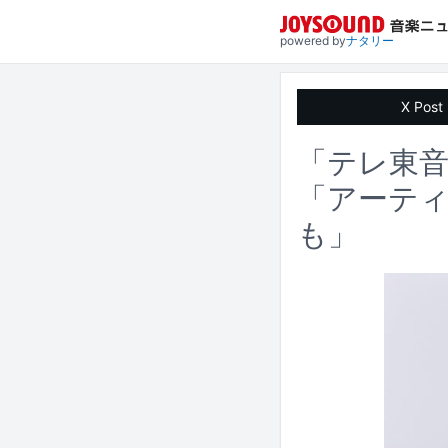
powered by
ナタリー
X Post
「テレ東音
「アーテ
も」