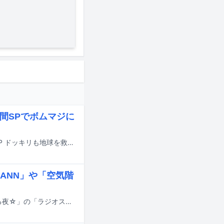
時間SPでボムマジに
8月8日18:30より放送されるフジテレビ系「芸能人が本気で考えた！ドッキリGP ドッキリも地球を救う 4時間テレビSP」にtimeleszの佐藤勝利と猪俣周杜が出演する。
ANN」や「空気階
本日8月1日23:30より放送される日本テレビ系「サクサクヒムヒム ☆推しの降る夜☆」の「ラジオスター」特集に松田好花（ex. 日向坂46）が出演する。