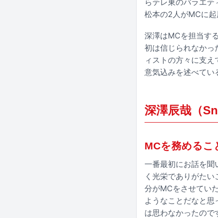
らテレ東のバラエテ
松本の2人がMCに
深澤はMCを担当す
初は信じられなかっ
ィストの方々に支え
意気込みを述べてい
深澤辰哉（Sn
MCを務めるこ
一番最初にお話を聞
く光栄でありがたい
分がMCをさせてい
ようなことだなと思
は思わなかったので