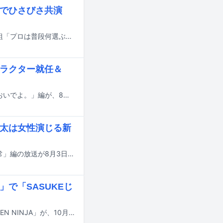
」でひさびさ共演
向井康二（Snow Man）と橋本直（銀シャリ）がMCを務めるカンテレの特別番組「プロは普段何選ぶ？もち屋のモチ」が8月1日14:57より放送される。
ャラクター就任＆
宮舘涼太（Snow Man）が出演する「ほけんの窓口」の新テレビCM「話しに、おいでよ。」編が、8月3日より全国で放送される。
涼太は女性演じる新
Snow Manが出演するカルビー「クリスプ」の新テレビCM「クリスプ商事の日常」編の放送が8月3日にスタートする。
」で「SASUKEじ
Snow Manの岩本照が主演を務める新ドラマ「真田十勇士 SHADOWS OF THE TEN NINJA」が、10月よりテレビ朝日系で放送される。