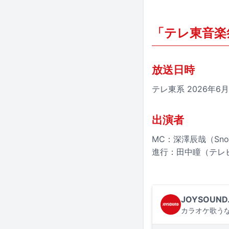
「テレ東音楽祭
放送日時
テレ東系 2026年6月2
出演者
MC：深澤辰哉（Sno
進行：田中瞳（テレ
JOYSOUND
カラオケ歌うな