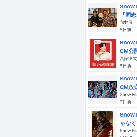
Sno
「同志
8日
前
Sno
CM公
8日
前
Sno
CM放
9日
前
Sno
ゃなく