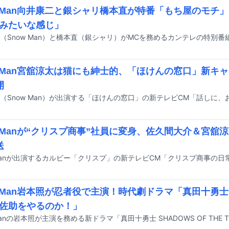
w Man向井康二と銀シャリ橋本直が特番「もち屋のモチ
みたいな感じ」
w Man宮舘涼太は猫にも紳士的、「ほけんの窓口」新キ
開
w Manが“クリスプ商事”社員に変身、佐久間大介＆宮舘
送
w Man岩本照が忍者役で主演！時代劇ドラマ「真田十勇士
佐助をやるのか！」