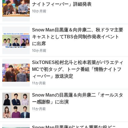
ナイトフィーバー」詳細発表
10か月
前
Snow Man目黒蓮＆向井康二、秋ドラマ主要
キャストとしてTBS合同制作発表イベント
に出席
10か月
前
SixTONES松村北斗と松本若菜がバラエティ
MCで初タッグ、トーク番組「情熱ナイトフ
ィーバー」放送決定
11か月
前
Snow Manの目黒蓮＆向井康二「オールスタ
ー感謝祭」に出演
11か月
前
Snow Man目黒蓮が“とても重要な役どこ