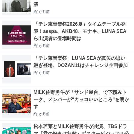
演
約1か月
前
「テレ東音楽祭2026夏」タイムテーブル発
表！aespa、AKB48、モナキ、LUNA SEA
ら出演者の登場時間は
約1か月
前
「テレ東音楽祭」LUNA SEAが真矢の思い
継ぎ登場、DOZAN11はチャレンジ企画参加
約1か月
前
M!LK佐野勇斗が「サンド屋台」で下積みト
ーク、メンバーが“カッコいいところ”を明か
す
約1か月
前
松本若菜とM!LK佐野勇斗が共演、TBSドラ
マ「君の好きは無敵」ポスタービジュアル公