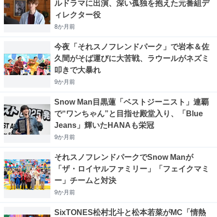
ルドラマに出演、深い孤独を抱えた元番組デ
ィレクター役
8か月
前
今夜「それスノフレンドパーク」で岩本＆佐
久間がそば運びに大苦戦、ラウールがネズミ
叩きで大暴れ
9か月
前
Snow Man目黒蓮「ベストジーニスト」連覇
で“ワンちゃん”と目指せ殿堂入り、「Blue
Jeans」輝いたHANAも栄冠
9か月
前
それスノフレンドパークでSnow Manが
「ザ・ロイヤルファミリー」「フェイクマミ
ー」チームと対決
9か月
前
SixTONES松村北斗と松本若菜がMC「情熱