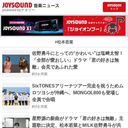
powered by
ナタリー
#松本若菜
佐野勇斗にとっての“かわいい”は塩﨑太智！
「全部が愛おしい」ドラマ「君の好きは無
敵」会見であふれた愛
約1か月
前
SixTONESアリーナツアー完走を祝うためム
ロツヨシが沖縄へ、MONGOL800も登場し
全員で合唱
約1か月
前
星野源の新曲がドラマ「君の好きは無敵」主
題歌に決定、松本若菜とM!LK佐野勇斗が共