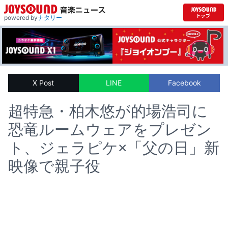
powered by
ナタリー
X Post
LINE
Facebook
超特急・柏木悠が的場浩司に
恐竜ルームウェアをプレゼン
ト、ジェラピケ×「父の日」新
映像で親子役