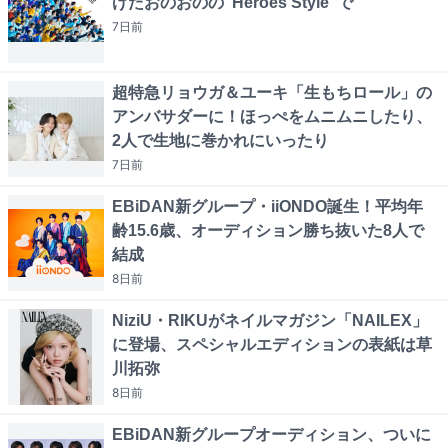
げたおのおのの“Heroes Style”で
7日
前
超特急リョウガ＆ユーキ「生もちロール」の
アンバサダーに！ほっぺをムニムニしたり、
2人で生地に巻かれにいったり
7日
前
EBiDAN新グループ・iiONDO誕生！平均年
齢15.6歳、オーディション勝ち抜いた8人で
結成
8日
前
NiziU・RIKUがネイルマガジン「NAILEX」
に登場、スペシャルエディションの表紙は草
川拓弥
8日
前
EBiDAN新グループオーディション、ついに