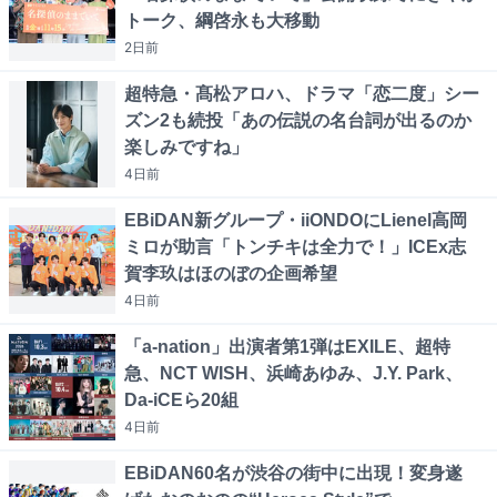
トーク、綱啓永も大移動
2日
前
超特急・髙松アロハ、ドラマ「恋二度」シー
ズン2も続投「あの伝説の名台詞が出るのか
楽しみですね」
4日
前
EBiDAN新グループ・iiONDOにLienel高岡
ミロが助言「トンチキは全力で！」ICEx志
賀李玖はほのぼの企画希望
4日
前
「a-nation」出演者第1弾はEXILE、超特
急、NCT WISH、浜崎あゆみ、J.Y. Park、
Da-iCEら20組
4日
前
EBiDAN60名が渋谷の街中に出現！変身遂