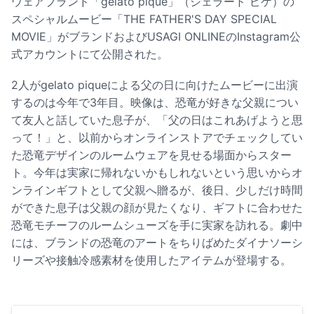
ウェアブランド「gelato pique」（ジェラート ピケ）の
スペシャルムービー「THE FATHER'S DAY SPECIAL
MOVIE」がブランドおよびUSAGI ONLINEのInstagram公
式アカウントにて公開された。
2人がgelato piqueによる父の日に向けたムービーに出演
するのは今年で3年目。映像は、恐竜が好きな父親につい
て友人と話していた息子が、「父の日はこれあげようと思
って！」と、以前からオンラインストアでチェックしてい
た恐竜デザインのルームウェアを見せる場面からスター
ト。今年は実家に帰れないかもしれないという思いからオ
ンラインギフトとして父親へ贈るが、後日、少しだけ時間
ができた息子は父親の顔が見たくなり、ギフトに合わせた
恐竜モチーフのルームシューズを手に実家を訪れる。劇中
には、ブランドの恐竜のアートをちりばめたダイナソーシ
リーズや接触冷感素材を使用したアイテムが登場する。