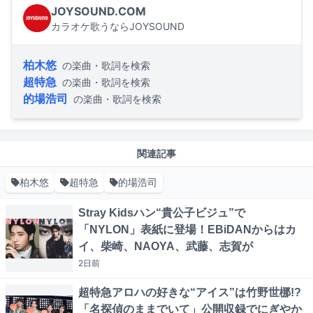
JOYSOUND.COM
カラオケ歌うならJOYSOUND
柏木悠
の楽曲・歌詞を検索
超特急
の楽曲・歌詞を検索
的場浩司
の楽曲・歌詞を検索
関連記事
柏木悠
超特急
的場浩司
Stray Kidsハン“貴公子ビジュ”で
「NYLON」表紙に登場！EBiDANからはカ
イ、柴崎、NAOYA、武藤、志賀が
2日
前
超特急アロハの好きな“アイス”は竹野世梛!?
「名探偵のままでいて」公開収録でにぎやか