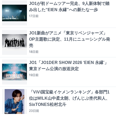
JO1が初ドームツアー完走、9人新体制で踏
み出した“EIEN 永縁”への新たな一歩
17日
前
JO1新曲がアニメ「東京リベンジャーズ」
OP主題歌に決定、11月にニューシングル発
売
18日
前
JO1「JO1DER SHOW 2026 ‘EIEN 永縁’」
東京ドーム公演の放送決定
19日
前
「ViVi国宝級イケメンランキング」各部門1
位はM!LK山中柔太朗、げんじぶ杢代和人、
SixTONES松村北斗
23日
前