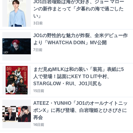
JO1白岩瑠姫は海が大好き、ジョー マロー
ンの新作まとって「夕暮れの海で過ごした
い」
3日
前
JO1の野性的な魅力が炸裂、全米デビュー作
より「WHATCHA DOIN」MV公開
7日
前
まだ見ぬM!LKは和の装い「装苑」表紙に5
人で登場！誌面にKEY TO LIT中村、
STARGLOW・RUI、JO1川尻も
15日
前
ATEEZ・YUNHO「JO1のオールナイトニッ
ポンX」に再び登場、白岩瑠姫とひさびさに
再会
16日
前