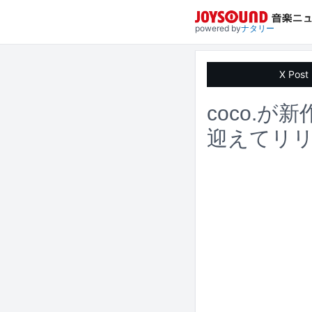
powered by
ナタリー
X Post
coco.が
迎えてリ