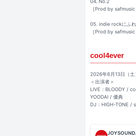
04. No.2
［Prod by safmusi
05. indie rockに
［Prod by safmusi
cool4ever
2026年6月13日（土
＜出演者＞
LIVE：BLOODY / coco.
YOODAI / 優典
DJ：HIGH-TONE / s
JOYSOUND