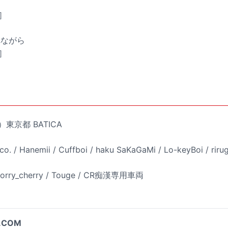
c］
ふれながら
c］
）東京都 BATICA
 / Hanemii / Cuffboi / haku SaKaGaMi / Lo-keyBoi / rirugili
orry_cherry / Touge / CR痴漢専用車両
.COM