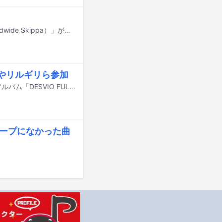
rirugiliyangugiliがWorldwide Skippaを客演に迎えた楽曲「ギリッパ（feat. Worldwide Skippa）」が本日10月9日に配信リリースされた。
eやリルギリら参加
東京を拠点に活動するDJ / プロデューサーのバイレファンキかけ子が初のフルアルバム「DESVIO FULL THROTTLE」を本日9月3日にリリースした。
ステープになかった曲