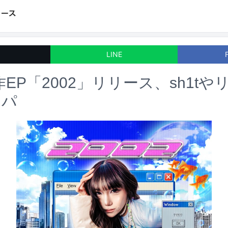
LINE
新作EP「2002」リリース、sh1t
リパ