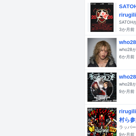
SATO
rirugil
3か月
前
who
who2
6か月
前
who
9か月
前
riru
村ら参
ラッパーの
9か月
前