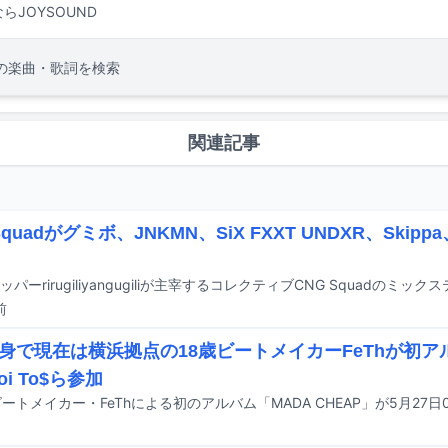
らJOYSOUND
の楽曲・歌詞を検索
関連記事
Squadがグミボ、JNKMN、SiX FXXT UNDXR、Skippa
前
身で現在は横浜拠点の18歳ビートメイカーFeThが初ア
boi To$ら参加