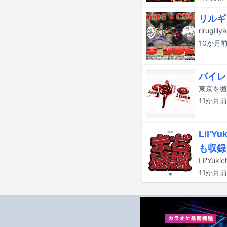
リルギ
10か月
バイレ
11か月
前
Lil
も収録
Lil'
11か月
前