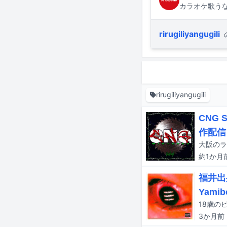
カラオケ歌うな
rirugiliyangugili
rirugiliyangugili
CNG 
作配信
約1か月
福井出
Yami
3か月
前