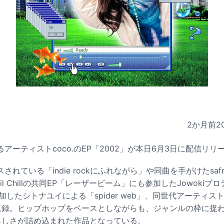
2か月前
2
アーティストcoco.のEP「2002」が本日6月3日に配信リリ
れている「indie rockにふれながら」や同曲を手がけたsaf
とLil Chillの共同EP「レーザービーム」にも参加したJowokiプロ
したシトナユイによる「spider web」、同世代アーティストH
」を収録。ヒップホップをベースとしながらも、ジャンルの枠に捉
.らしさが詰め込まれた作品となっている。