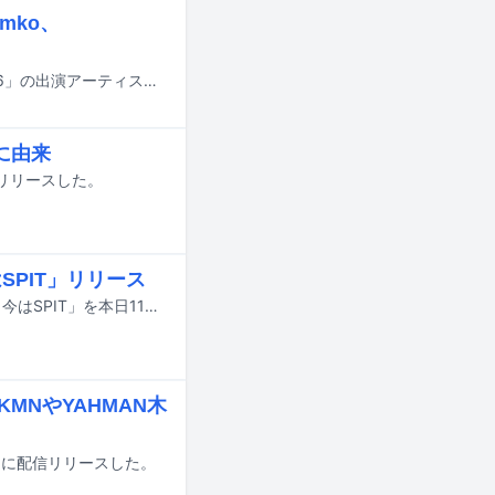
amko、
SATOHが7月11日に東京・Spotify O-EASTで開催する主催パーティ「FLAG2026」の出演アーティスト第2弾が発表された。
名に由来
信リリースした。
SPIT」リリース
who28が同世代のアーティストであるrirugiliyangugiliを迎えた新曲「昔は貧乏、今はSPIT」を本日11月12日に配信リリースした。
JNKMNやYAHMAN木
月27日に配信リリースした。