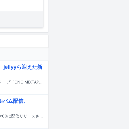
、jellyyら迎えた新
大阪のラッパーrirugiliyangugiliが主宰するコレクティブCNG Squadのミックステープ「CNG MIXTAPE 2」が本日6月27日に配信リリースされた。
ルバム配信、
18歳のビートメイカー・FeThによる初のアルバム「MADA CHEAP」が5月27日0:00に配信リリースされる。