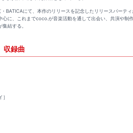
京・BATICAにて、本作のリリースを記念したリリースパーテ
中心に、これまでcoco.が音楽活動を通して出会い、共演や制
が集結する。
02」収録曲
］
ユイ］