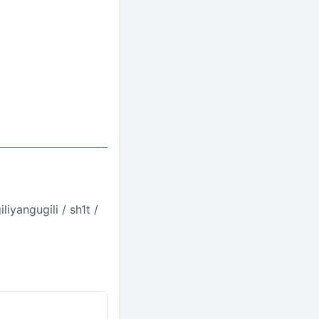
yangugili / sh1t /