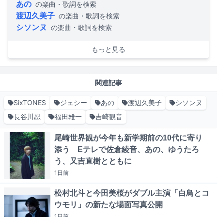
あの
の楽曲・歌詞を検索
渡辺久美子
の楽曲・歌詞を検索
シソンヌ
の楽曲・歌詞を検索
もっと見る
関連記事
SixTONES
ジェシー
あの
渡辺久美子
シソンヌ
長谷川忍
福田雄一
吉崎観音
尾崎世界観が今年も新学期前の10代に寄り
添う Eテレで佐倉綾音、あの、ゆうたろ
う、又吉直樹とともに
1日
前
松村北斗と今田美桜がダブル主演「白鳥とコ
ウモリ」の新たな場面写真公開
1日
前