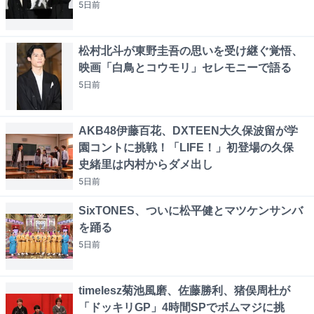
5日
前
松村北斗が東野圭吾の思いを受け継ぐ覚悟、
映画「白鳥とコウモリ」セレモニーで語る
5日
前
AKB48伊藤百花、DXTEEN大久保波留が学
園コントに挑戦！「LIFE！」初登場の久保
史緒里は内村からダメ出し
5日
前
SixTONES、ついに松平健とマツケンサンバ
を踊る
5日
前
timelesz菊池風磨、佐藤勝利、猪俣周杜が
「ドッキリGP」4時間SPでボムマジに挑