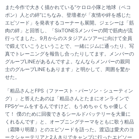
また今作で大きく描かれている“ケロロ小隊と地球（ペコ
ポン）人との絆”にちなみ、登壇者が「友情や絆を感じた
エピソード」を発表するコーナーも展開。ジェシーは「筋
肉の絆」と回答し、「SixTONESメンバーの間で筋肉が流
行ってました。9月からのスタジアムツアーに向けて全員
で鍛えていこうということで、一緒にジムに通ったり、写
真でトレーニングを報告し合ったりしてます。メンバーの
グループLINEがあるんですよ。なんならメンバーの親同
士のグループLINEもあります」と明かして、周囲を驚か
せた。
「粗品さんとFPS（ファースト・パーソン・シューティン
グ）」と答えたあのは「粗品さんとたまにオンラインで
FPSゲームをするんですけど、もうめちゃくちゃ優しく
て！ 僕のために回復できるシールドバッテリーを大量に
くれるんです」と、オープニングテーマをともに歌う粗品
（霜降り明星）とのエピソードを語った。渡辺は愛犬のヨ
ークシャーテリアと2人きりでキャンプに行ったエピソー