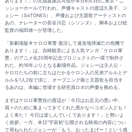
あります！」の完成披露試写会が本日6月3日に東京・ニ
ッショーホールで行われ、声優キャストの渡辺久美子、ジ
ェシー（SixTONES）、声優および主題歌アーティストの
あの、ナレーターの長谷川忍（シソンヌ）、脚本および総
監督の福田雄一が登壇した。
「新劇場版☆ケロロ軍曹 復活して速攻地球滅亡の危機で
あります！」は、吉崎観音による人気マンガ「ケロロ軍
曹」のアニメ化20周年記念プロジェクトの一環で制作さ
れた、約16年ぶりとなる劇場作品。ジェシーは主人公・
ケロロたちの前に立ちはだかるケロン人の兄弟アルルとデ
ルルを1人2役で演じ、オープニング曲と主題歌を担当す
るあのは、本編に登場する研究員ロボの声優を務める。
まずはケロロ軍曹役の渡辺が「今日はお足元の悪い中、
我々のために集まってきてくれた愚かなペコポン人ども！
よく来た！ 今日は楽しんでいくであります！」と勢いよ
く挨拶。一方、本日“宇宙初”公開される映画の内容につい
て尋ねられたジェシーが「もう、おったまげー！という感