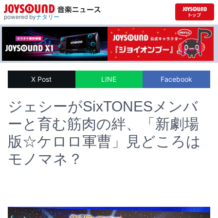
powered by
ナタリー
X Post
LINE
Facebook
ジェシーがSixTONESメンバ
ーと育む筋肉の絆、「新劇場
版☆ケロロ軍曹」見どころは
モノマネ？