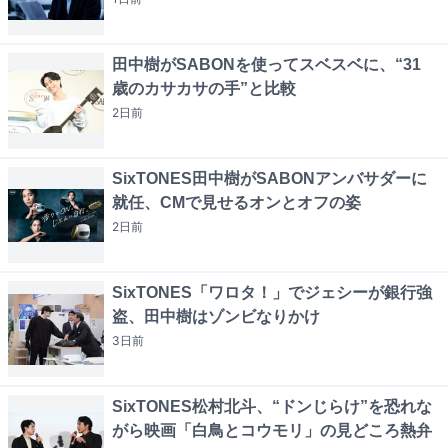
田中樹がSABONを使ってスベスベに、“31
歳のカサカサの手”と比較
2日
前
SixTONES田中樹がSABONアンバサダーに
就任、CMで見せるオンとオフの姿
2日
前
SixTONES「ワロタ！」でジェシーが銀行強
盗、田中樹はゾンビなりかけ
3日
前
SixTONES松村北斗、“ドンじらけ”を恐れな
がら映画「白鳥とコウモリ」の見どころ熱弁