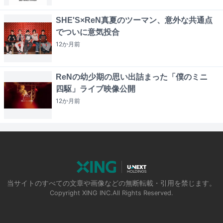
SHE'S×ReN真夏のツーマン、意外な共通点
でついに意気投合
12か月
前
ReNの幼少期の思い出詰まった「僕のミニ
四駆」ライブ映像公開
12か月
前
当サイトのすべての文章や画像などの無断転載・引用を禁じます。
Copyright XING INC.All Rights Reserved.