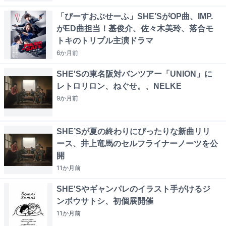
「ぴーすおぶせーふ」SHE’SがOP曲、IMP.
がED曲担当！基俊介、佐々木美玲、落合モ
トキのトリプル主演ドラマ
6か月
前
SHE'Sの東名阪対バンツアー「UNION」に
レトロリロン、ねぐせ。、NELKE
9か月
前
SHE’Sが夏の終わりにぴったりな新曲リリ
ース、井上竜馬のセルフライナーノーツを公
開
11か月
前
SHE'Sやギャンパレのイラスト手がけるジ
ンボウサトシ、初個展開催
11か月
前