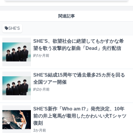
関連記事
SHE'S
SHE'S、欲望社会に絶望してもかすかな希
望を歌う攻撃的な新曲「Dead」先行配信
約1か月
前
SHE'S結成15周年で過去最多25カ所を回る
全国ツアー開催
約2か月
前
SHE'S新作「Who am I?」発売決定、10年
前の井上竜馬が着用したかわいい犬Tシャツ
復刻
2か月
前