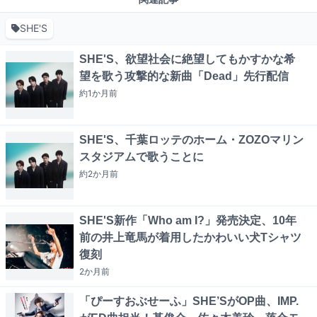
SHE'S
SHE'S、欲望社会に絶望してもかすかな希
望を歌う攻撃的な新曲「Dead」先行配信
約1か月
前
SHE'S、千葉ロッテのホーム・ZOZOマリン
スタジアムで歌うことに
約2か月
前
SHE'S新作「Who am I?」発売決定、10年
前の井上竜馬が着用したかわいい犬Tシャツ
復刻
2か月
前
「ぴーすおぶせーふ」SHE’SがOP曲、IMP.