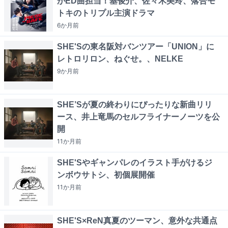
がED曲担当！基俊介、佐々木美玲、落合モ
トキのトリプル主演ドラマ
6か月
前
SHE'Sの東名阪対バンツアー「UNION」に
レトロリロン、ねぐせ。、NELKE
9か月
前
SHE’Sが夏の終わりにぴったりな新曲リリ
ース、井上竜馬のセルフライナーノーツを公
開
11か月
前
SHE'Sやギャンパレのイラスト手がけるジ
ンボウサトシ、初個展開催
11か月
前
SHE'S×ReN真夏のツーマン、意外な共通点