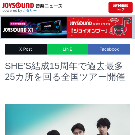
powered by
ナタリー
X Post
LINE
Facebook
SHE'S結成15周年で過去最多
25カ所を回る全国ツアー開催