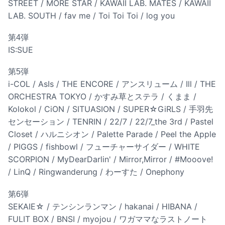
STREET / MORE STAR / KAWAII LAB. MATES / KAWAII
LAB. SOUTH / fav me / Toi Toi Toi / log you
第4弾
IS:SUE
第5弾
i-COL / AsIs / THE ENCORE / アンスリューム / Ill / THE
ORCHESTRA TOKYO / かすみ草とステラ / くまま /
Kolokol / CiON / SITUASION / SUPER☆GiRLS / 手羽先
センセーション / TENRIN / 22/7 / 22/7_the 3rd / Pastel
Closet / ハルニシオン / Palette Parade / Peel the Apple
/ PIGGS / fishbowl / フューチャーサイダー / WHITE
SCORPION / MyDearDarlin' / Mirror,Mirror / #Mooove!
/ LinQ / Ringwanderung / わーすた / Onephony
第6弾
SEKAIE☆ / テンシンランマン / hakanai / HIBANA /
FULIT BOX / BNSI / myojou / ワガママなラストノート