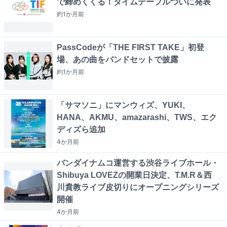
で締めくくる！タイムテーブルついに発表
約1か月
前
PassCodeが「THE FIRST TAKE」初登
場、あの曲をバンドセットで披露
約1か月
前
「サマソニ」にマンウィズ、YUKI、
HANA、AKMU、amazarashi、TWS、エク
ディズら追加
4か月
前
バンダイナムコ運営する渋谷ライブホール・
Shibuya LOVEZの開業日決定、T.M.R＆西
川貴教ライブ皮切りにオープニングシリーズ
開催
4か月
前