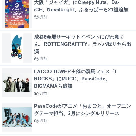
大阪「ジャイガ」にCreepy Nuts、Da-
iCE、Novelbright、ふるっぱーら21組追加
5か月
前
渋谷6会場サーキットイベントにびわ湖く
ん、ROTTENGRAFFTY、ラッパ我リヤら出
演
6か月
前
LACCO TOWER主催の群馬フェス「I
ROCKS」にMUCC、PassCode、
BIGMAMAら追加
8か月
前
PassCodeがアニメ「おまごと」オープニン
グテーマ担当、3月にシングルリリース
9か月
前