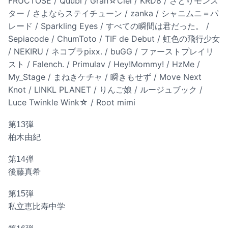
FRUCTOSE / Quubi / Gran☆Ciel / KRD8 / さとりモンス
ター / さよならステイチューン / zanka / シャニムニ＝パ
レード / Sparkling Eyes / すべての瞬間は君だった。 /
Sepiacode / ChumToto / TIF de Debut / 虹色の飛行少女
/ NEKIRU / ネコプラpixx. / buGG / ファーストプレイリ
スト / Falench. / Primulav / Hey!Mommy! / HzMe /
My_Stage / まねきケチャ / 瞬きもせず / Move Next
Knot / LINKL PLANET / りんご娘 / ルージュブック /
Luce Twinkle Wink☆ / Root mimi
第13弾
柏木由紀
第14弾
後藤真希
第15弾
私立恵比寿中学