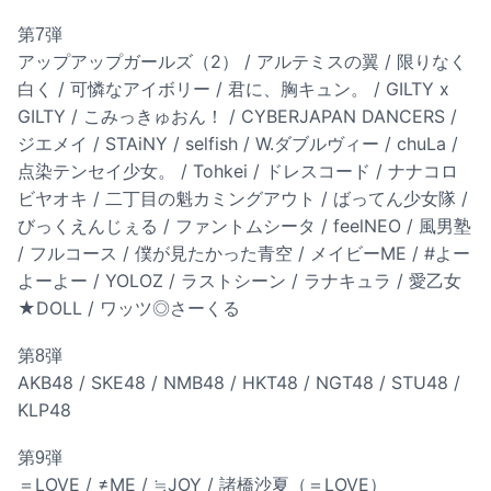
第7弾
アップアップガールズ（2） / アルテミスの翼 / 限りなく
白く / 可憐なアイボリー / 君に、胸キュン。 / GILTY x
GILTY / こみっきゅおん！ / CYBERJAPAN DANCERS /
ジエメイ / STAiNY / selfish / W.ダブルヴィー / chuLa /
点染テンセイ少女。 / Tohkei / ドレスコード / ナナコロ
ビヤオキ / 二丁目の魁カミングアウト / ばってん少女隊 /
びっくえんじぇる / ファントムシータ / feelNEO / 風男塾
/ フルコース / 僕が見たかった青空 / メイビーME / #よー
よーよー / YOLOZ / ラストシーン / ラナキュラ / 愛乙女
★DOLL / ワッツ◎さーくる
第8弾
AKB48 / SKE48 / NMB48 / HKT48 / NGT48 / STU48 /
KLP48
第9弾
＝LOVE / ≠ME / ≒JOY / 諸橋沙夏（＝LOVE）