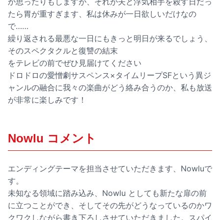
か思ったりもしますが、それが夫と浮気相手を殺す日だっ
たら胃が重すぎます、私は休みが一日欲しいだけなの
で……
繰り返される最悪な一日にもきっと明日が来るでしょう、
そのスペクタクルと復讐の結末
をテレビの前でぜひ見届けてください
ドロドロの愛憎劇サスペンス×タイムリープSFという異ジ
ャンルの融合に我々の楽曲がどう絡み合うのか、私も放送
が非常に楽しみです！
Nowlu コメント
エンディングテーマを担当させていただきます、Nowluで
す。
未知なる領域に踏み込み、Nowlu としても新たな扉の前
に立つことができ、そしてその先がどうなっているのかワ
クワクしながら書き下ろしさせていただきました。スパイ