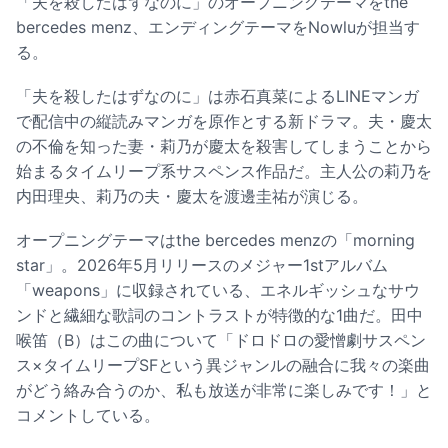
「夫を殺したはずなのに」のオープニングテーマをthe
bercedes menz、エンディングテーマをNowluが担当す
る。
「夫を殺したはずなのに」は赤石真菜によるLINEマンガ
で配信中の縦読みマンガを原作とする新ドラマ。夫・慶太
の不倫を知った妻・莉乃が慶太を殺害してしまうことから
始まるタイムリープ系サスペンス作品だ。主人公の莉乃を
内田理央、莉乃の夫・慶太を渡邊圭祐が演じる。
オープニングテーマはthe bercedes menzの「morning
star」。2026年5月リリースのメジャー1stアルバム
「weapons」に収録されている、エネルギッシュなサウ
ンドと繊細な歌詞のコントラストが特徴的な1曲だ。田中
喉笛（B）はこの曲について「ドロドロの愛憎劇サスペン
ス×タイムリープSFという異ジャンルの融合に我々の楽曲
がどう絡み合うのか、私も放送が非常に楽しみです！」と
コメントしている。