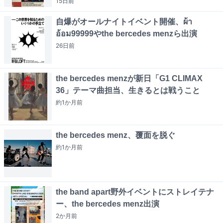
15日
前
自爆がオールナイトイベント開催、ผ้า
อ้อม99999やthe bercedes menzら出演
26日
前
the bercedes menzが新日「G1 CLIMAX
36」テーマ曲担当、生きるとは戦うこと
約1か月
前
the bercedes menz、覆面を脱ぐ
約1か月
前
the band apart野外イベントにストレイテナ
ー、the bercedes menz出演
2か月
前