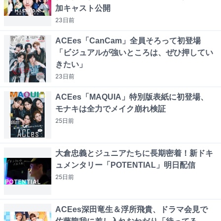
加キャスト公開
23日
前
ACEes「CanCam」全員そろって初登場
「ビジュアルが強いところは、ぜひ押してい
きたい」
23日
前
ACEes「MAQUIA」特別版表紙に初登場、
モナキは全力でメイク崩れ検証
25日
前
大倉忠義とジュニアたちに長期密着！新ドキ
ュメンタリー「POTENTIAL」明日配信
25日
前
ACEes深田竜生＆浮所飛貴、ドラマ会見で