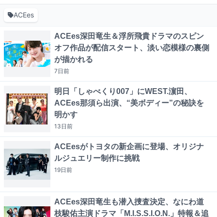
ACEes
ACEes深田竜生＆浮所飛貴ドラマのスピン
オフ作品が配信スタート、淡い恋模様の裏側
が描かれる
7日
前
明日「しゃべくり007」にWEST.濵田、
ACEes那須ら出演、“美ボディー”の秘訣を
明かす
13日
前
ACEesがトヨタの新企画に登場、オリジナ
ルジュエリー制作に挑戦
19日
前
ACEes深田竜生も潜入捜査決定、なにわ道
枝駿佑主演ドラマ「M.I.S.S.I.O.N.」特報＆追