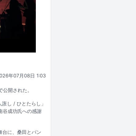
026年07月08日 1:03
eで公開された。
誑し / ひとたらし」
南谷成功氏への感謝
舞台に、桑田とバン