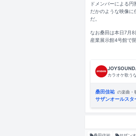
ドメンバーによる円
だかのような映像に
だ。
なお桑田は本日7月8
産業展示館4号館で
JOYSOUND
カラオケ歌うな
桑田佳祐
の楽曲・
サザンオールスタ
桑田佳祐
サザン