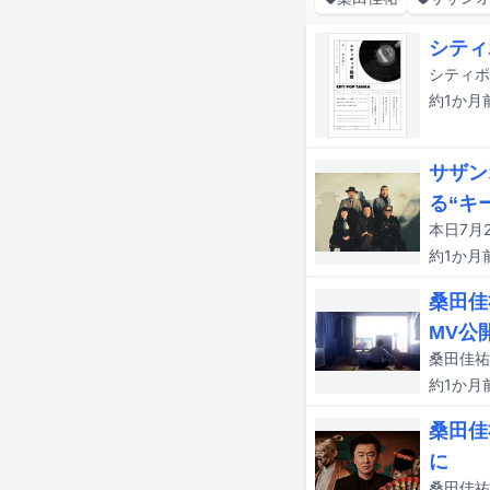
シティ
シティポ
約1か月
サザン
る“キ
約1か月
桑田佳
MV公
約1か月
桑田佳
に