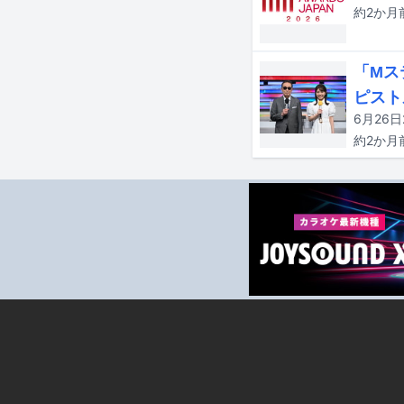
約2か月
「Mス
ピスト
約2か月