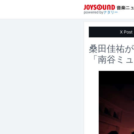
powered by
ナタリー
X Post
桑田佳祐が
「南谷ミュ