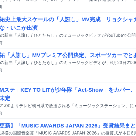
前
祐史上最大スケールの「人誑し」MV完成 リョクシャ
な・いこか出演
の新曲「人誑し / ひとたらし」のミュージックビデオがYouTubeで公
前
祐「人誑し」MVプレミア公開決定、スポーツカーでと
前
Mステ」KEY TO LITが少年隊「Act-Show」をカバ
未定
前
新】「MUSIC AWARDS JAPAN 2026」受賞結果ま