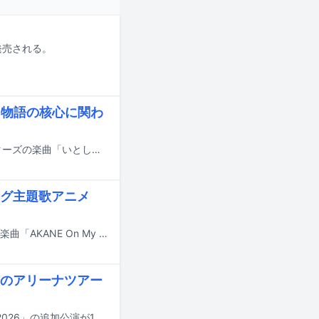
発売される。
、物語の核心に関わ
本日7月2日よりNetflixで配信されているドラマ「ガス人間」でサザンオールスターズの楽曲「いとしのエリー」が使用されていることがわかった。
グ主題歌アニメ
桑田佳祐がテレビアニメ「あかね噺」のエンディング主題歌として書き下ろした楽曲「AKANE On My Mind～饅頭こわい」のアニメミュージックビデオがYouTubeで公開された。
のアリーナツアー
桑田佳祐（サザンオールスターズ）のアリーナツアー「桑田佳祐 夏祭りツアー 2026」の追加公演が12月に開催されることが決定した。