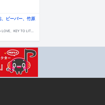
佳祐、ビーバー、竹原
6月26日21:00よりテレビ朝日系で放送される「ミュージックステーション」に＝LOVE、KEY TO LIT、桑田佳祐、SUPER BEAVER、竹原ピストル、三浦大知、モナキが出演する。