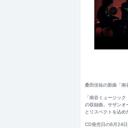
桑田佳祐の新曲「南谷
「南谷ミュージック・
の収録曲。サザンオ
とリスペクトを込め
CD発売日の6月2