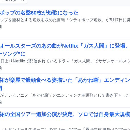
ポップの名盤60枚が短歌になった
ップを題材とする短歌を収めた書籍「シティポップ短歌」が8月7日に
前
オールスターズのあの曲がNetflix「ガス人間」に登場
ーソング”に
前
祐が楽屋で饅頭食べる姿描いた「あかね噺」エンディン
開
前
祐の全国ツアー追加公演が決定、ソロでは自身最大規模