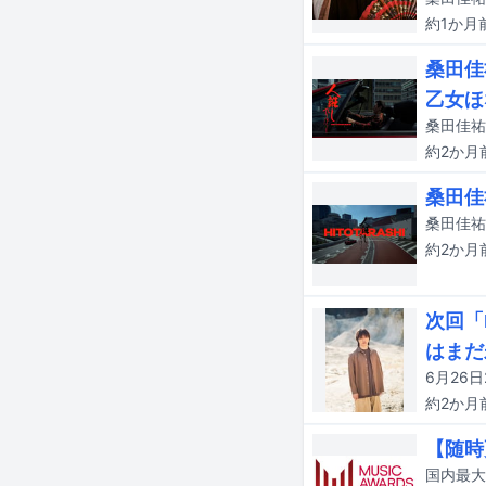
約1か月
桑田佳
乙女ほ
桑田佳祐
約2か月
桑田佳
約2か月
次回「
はまだ
約2か月
【随時更