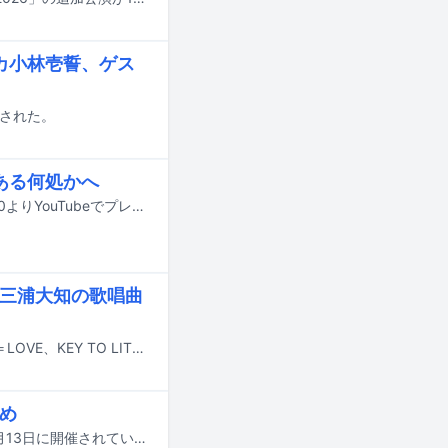
カ小林壱誓、ゲス
開された。
ある何処かへ
桑田佳祐の新曲「人誑し / ひとたらし」のミュージックビデオが、6月23日21:00よりYouTubeでプレミア公開される。
ー、三浦大知の歌唱曲
6月26日21:00よりテレビ朝日系で放送される「ミュージックステーション」に＝LOVE、KEY TO LIT、桑田佳祐、SUPER BEAVER、竹原ピストル、三浦大知、モナキが出演。一部未定だった歌唱曲が発表された。
とめ
国内最大規模の国際音楽賞「MUSIC AWARDS JAPAN 2026」の授賞式が本日6月13日に開催されている。この記事では各部門の受賞結果を発表していく。以下リストの★印が受賞者・受賞作品となる。