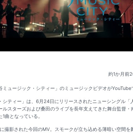
約1か月前
2
ミュージック・シティー」のミュージックビデオがYouTub
シティー」は、6月24日にリリースされたニューシングル「人
ールスターズおよび桑田のライブを長年支えてきた舞台監督・
た1曲となっている。
4日に撮影された今回のMV。スモークが立ち込める薄暗い空間を