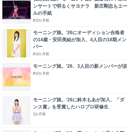
ンサートで明るくサヨナラ 新庄剛志もエー
ルの手紙
約2か月
前
モーニング娘。'26にオーディション合格者
の14歳・安田美結が加入、4人目の18期メン
バー
約2か月
前
モーニング娘。'26、3人目の新メンバーが涙
約2か月
前
モーニング娘。'26に鈴木もあが加入、「ダ
ンス賞」を受賞したハロプロ研修生
2か月
前