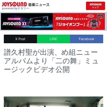
powered by
ナタリー
X Post
LINE
Facebook
譜久村聖が出演、め組ニュー
アルバムより「二の舞」ミュ
ージックビデオ公開