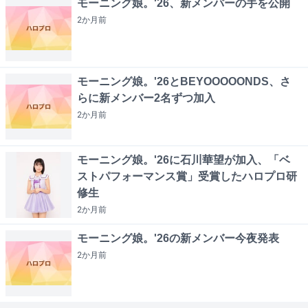
モーニング娘。'26、新メンバーの手を公開
2か月
前
モーニング娘。'26とBEYOOOOONDS、さ
らに新メンバー2名ずつ加入
2か月
前
モーニング娘。'26に石川華望が加入、「ベ
ストパフォーマンス賞」受賞したハロプロ研
修生
2か月
前
モーニング娘。'26の新メンバー今夜発表
2か月
前